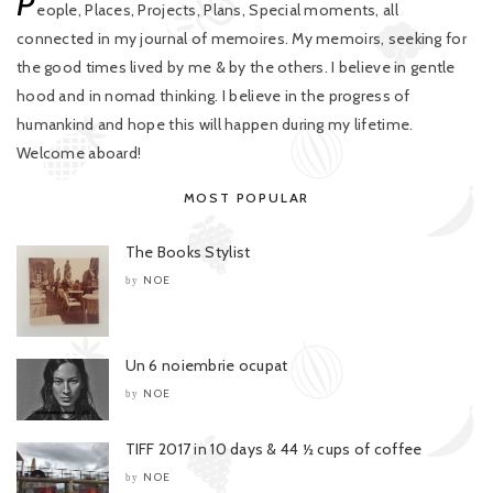
P
eople, Places, Projects, Plans, Special moments, all
connected in my journal of memoires. My memoirs, seeking for
the good times lived by me & by the others. I believe in gentle
hood and in nomad thinking. I believe in the progress of
humankind and hope this will happen during my lifetime.
Welcome aboard!
MOST POPULAR
The Books Stylist
NOE
by
Un 6 noiembrie ocupat
NOE
by
TIFF 2017 in 10 days & 44 ½ cups of coffee
NOE
by