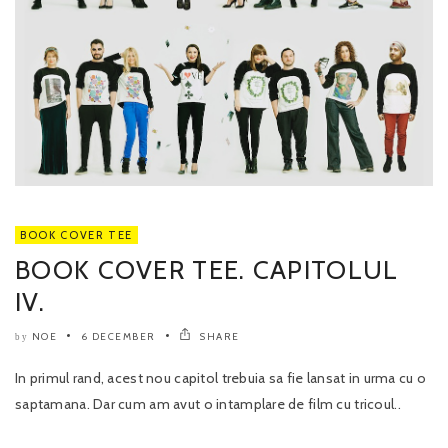
BOOK COVER TEE
BOOK COVER TEE. CAPITOLUL
IV.
NOE
6 DECEMBER
SHARE
by
In primul rand, acest nou capitol trebuia sa fie lansat in urma cu o
saptamana. Dar cum am avut o intamplare de film cu tricoul..