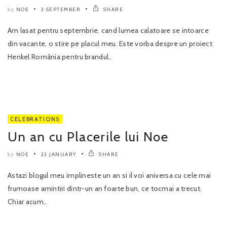
NOE
3 SEPTEMBER
SHARE
by
Am lasat pentru septembrie, cand lumea calatoare se intoarce
din vacante, o stire pe placul meu. Este vorba despre un proiect
Henkel România pentru brandul..
CELEBRATIONS
Un an cu Placerile lui Noe
NOE
23 JANUARY
SHARE
by
Astazi blogul meu implineste un an si il voi aniversa cu cele mai
frumoase amintiri dintr-un an foarte bun, ce tocmai a trecut.
Chiar acum..