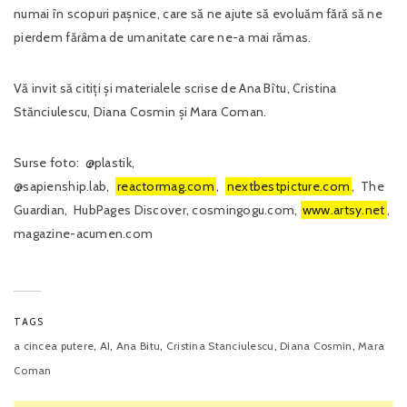
numai în scopuri pașnice, care să ne ajute să evoluăm fără să ne
pierdem fărâma de umanitate care ne-a mai rămas.
Vă invit să citiți și materialele scrise de Ana Bîtu, Cristina
Stănciulescu, Diana Cosmin și Mara Coman.
Surse foto: @plastik,
@sapienship.lab,
reactormag.com
,
nextbestpicture.com
, The
Guardian, HubPages Discover, cosmingogu.com,
www.artsy.net
,
magazine-acumen.com
TAGS
,
,
,
,
,
a cincea putere
AI
Ana Bitu
Cristina Stanciulescu
Diana Cosmin
Mara
Coman