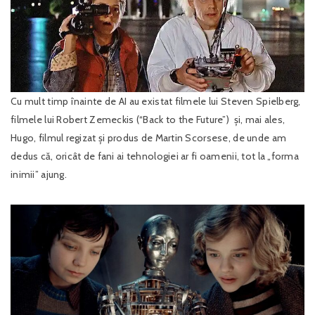
Cu mult timp înainte de AI au existat filmele lui Steven Spielberg,
filmele lui Robert Zemeckis (“Back to the Future”) și, mai ales,
Hugo, filmul regizat și produs de Martin Scorsese, de unde am
dedus că, oricât de fani ai tehnologiei ar fi oamenii, tot la „forma
inimii” ajung.