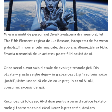
Mi-am amintit de personajul Diva Plavalaguna din memorabilul
The Fifth Element, regizat de Luc Besson, interpretat de Maïwenn
și dublat, în momentele muzicale, de soprana albaneză Inva Mula.
Emoția transmisă de un artist nu poate fi înlocuită de AI.
Orice secol a avut salturile sale de evoluție tehnologică. Din
păcate — și asta se știe deja — în graba noastră și în euforia noilor
„jucării”, uităm uneori că ele vin cu un preț. În cazul AI-ului,
consumul excesiv de apă.
Recunosc că folosesc AI-ul doar pentru a pune diacritice textelor
mele și foarte rar atunci când lucrez la prezentări, deși am