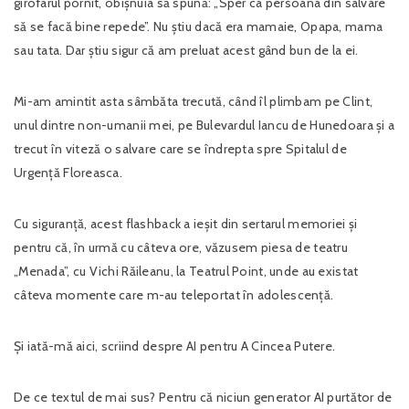
girofarul pornit, obișnuia să spună: „Sper ca persoana din salvare
să se facă bine repede”. Nu știu dacă era mamaie, Opapa, mama
sau tata. Dar știu sigur că am preluat acest gând bun de la ei.
Mi-am amintit asta sâmbăta trecută, când îl plimbam pe Clint,
unul dintre non-umanii mei, pe Bulevardul Iancu de Hunedoara și a
trecut în viteză o salvare care se îndrepta spre Spitalul de
Urgență Floreasca.
Cu siguranță, acest flashback a ieșit din sertarul memoriei și
pentru că, în urmă cu câteva ore, văzusem piesa de teatru
„Menada”, cu Vichi Răileanu, la Teatrul Point, unde au existat
câteva momente care m-au teleportat în adolescență.
Și iată-mă aici, scriind despre AI pentru A Cincea Putere.
De ce textul de mai sus? Pentru că niciun generator AI purtător de