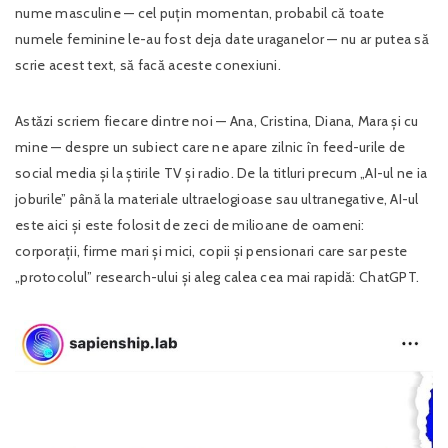
nume masculine — cel puțin momentan, probabil că toate
numele feminine le-au fost deja date uraganelor — nu ar putea să
scrie acest text, să facă aceste conexiuni.
Astăzi scriem fiecare dintre noi — Ana, Cristina, Diana, Mara și cu
mine — despre un subiect care ne apare zilnic în feed-urile de
social media și la știrile TV și radio. De la titluri precum „AI-ul ne ia
joburile” până la materiale ultraelogioase sau ultranegative, AI-ul
este aici și este folosit de zeci de milioane de oameni:
corporații, firme mari și mici, copii și pensionari care sar peste
„protocolul” research-ului și aleg calea cea mai rapidă: ChatGPT.