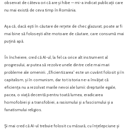
observat de câteva ori că are și hibe — mi-a indicat publicații care
nu mai există de ceva timp în România.
Așa că, dacă ești în căutare de rețete de chec glazurat, poate ar fi
mai bine să folosești alte motoare de căutare, care consumă mai
puțină apă.
În încheiere, cred că AI-ul, la fel ca orice alt instrument al
progresului, ar putea să rezolve unele dintre cele mai mari
probleme ale omenirii. „Eficientizarea” este un cuvânt folosit și în
capitalism, și în comunism, dar tot istoria ne-a învățat că
eficiența nu a rezolvat marile nevoi ale lumii: drepturile egale,
pacea, o viață decentă pentru toată lumea, eradicarea
homofobiei și a transfobiei, a rasismului și a fascismului și a
fanatismului religios.
Și mai cred că AI-ul trebuie folosit cu măsură, cu înțelepciune și