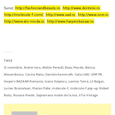
Surse:
http://fashionandbeauty.ro
,
http://www.doitreisi.ro
,
http://molecule-f.com/
,
http://www.uad.ro
,
http://www.one.ro
,
http://www.alo-moda.ro
,
http://www.harpersbazaar.ro
,
TAGS
,
,
,
,
12 noiembrie
Andrei Iovu
Atelier Perwoll
Beau Monde
Bianca
,
,
,
,
,
Alexandrescu
Cerina Ratiu
Daniela Kammrath
Gala UAD
GMP PR
,
,
,
,
Harper's BAZAAR Romania
Ioana Vulpescu
Lavinia Toma
Lil Bulgac
,
,
,
,
Lucian Broscatean
Marian Palie
molecule-f
molecule-f pop-up
Robert
,
,
,
Ratiu
Roxana Poede
Saptamana modei de la Iasi
V for Vintage