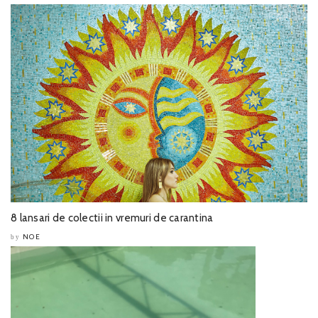
8 lansari de colectii in vremuri de carantina
NOE
by