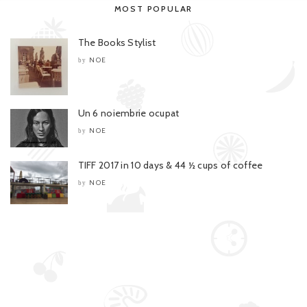
MOST POPULAR
The Books Stylist
NOE
by
Un 6 noiembrie ocupat
NOE
by
TIFF 2017 in 10 days & 44 ½ cups of coffee
NOE
by