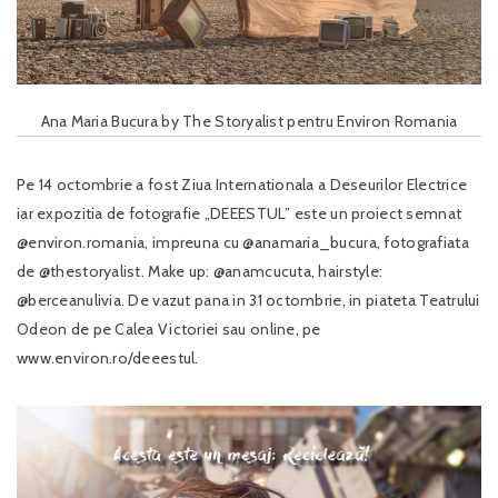
Ana Maria Bucura by The Storyalist pentru Environ Romania
Pe 14 octombrie a fost Ziua Internationala a Deseurilor Electrice
iar expozitia de fotografie „DEEESTUL” este un proiect semnat
@environ.romania, impreuna cu @anamaria_bucura, fotografiata
de @thestoryalist. Make up: @anamcucuta, hairstyle:
@berceanulivia. De vazut pana in 31 octombrie, in piateta Teatrului
Odeon de pe Calea Victoriei sau online, pe
www.environ.ro/deeestul.