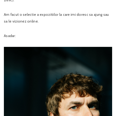
Am facut o selectie a expozitiilor la care imi doresc sa ajung sau
sa le vizionez online.
Asadar: