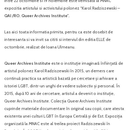
Intre 22 octombrie si 19 noiembrie este vernisata la MNAC
expozitia artistului si activistului polonez “Karol Radziszewski –
QAI /RO.
Queer Archives Institute”.
Las aici toata informatia primita, pentru ca este dosebit de
interesanta si va invit sa cititi si interviul din editia ELLE de
octombrie, realizat de Ioana Ulmeanu.
Queer Archives Institute
este o instituție imaginară înființată de
artistul polonez Karol Radziszewski în 2015, un demers care
continuă practica sa artistică bazată pe cercetare și arhivare a
istoriei LGBT, dintr-un unghi de vedere subiectiv și personal. În
2015, după 10 ani de cercetare, artistul a devenit o instituție,
Queer Archives Institute. Colecția Queer Archives Institute
cuprinde materiale documentare în original sau copii, care atesta
existenta unei culturi LGBT în Europa Certrală și de Est. Expoziția
organizată la MNAC este al treilea proiect Radziszewski în