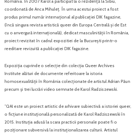
România. În 2007 Karol a participat la o rezidență la Sibiu,
coordonată de Anca Mihuleț. În urma acestui proiect a fost
produs primul număr internațional al publicației DIK fagazine,
(încă singura revista artistică queer din Europa Centrală și de Est
cu o anvergură internațională), dedicat masculinității în România,
proiect revizitat în cadrul expozitiei de la București printr-o
reeditare revizuită a publicației DIK fagazine.
Expoziția cuprinde o selecție din colecția Queer Archives
Institute alături de documente referitoare la istoria
homosexualității în România colecționate de artistul Adrian Păun
precum și trei lucrări video semnate de Karol Radziszewski.
”QAI este un proiect artistic de arhivare subiectivă a istoriei queer,
o ficțiune instituțională personalizată de Karol Radziszewski în
2015. Instituția adusă la scara practicii personale poate fi o
poziționare subversivă la instituționalizarea culturii. Artistul