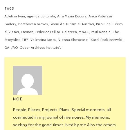
TAGS
,
,
,
Adelina Ivan
agenda culturala
Ana Maria Bucura
Anca Poterasu
,
,
,
Gallery
Beethoven moves
Biroul de Turism al Austriei
Biroul de Turism
,
,
,
,
,
,
al Vienei
Environ
Federico Fellini
Galateca
MNAC
Paul Ronald
The
,
,
,
,
Storyalist
TIFF
Valentina Iancu
Vienna Showcase
“Karol Radziszewski -
QAI /RO. Queer Archives Institute”.
NOE
People, Places, Projects, Plans, Special moments, all
connected in my journal of memoires. My memoirs,
seeking for the good times lived by me & by the others.