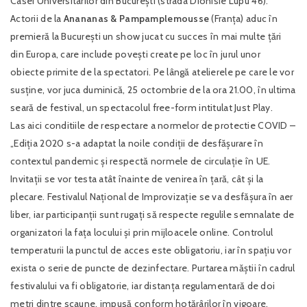
Casei Universitarilor din București (strada Dionisie Lupu 46).
Actorii de la
Anananas & Pampamplemousse
(Franța) aduc în
premieră la București un show jucat cu succes în mai multe țări
din Europa, care include povești create pe loc în jurul unor
obiecte primite de la spectatori. Pe lângă atelierele pe care le vor
susține, vor juca duminică, 25 octombrie de la ora 21.00, în ultima
seară de festival, un spectacolul free-form intitulat Just Play.
Las aici conditiile de respectare a normelor de protectie COVID –
„Ediția 2020 s-a adaptat la noile condiții de desfășurare în
contextul pandemic și respectă normele de circulație în UE.
Invitații se vor testa atât înainte de venirea în țară, cât și la
plecare. Festivalul Național de Improvizație se va desfășura în aer
liber, iar participanții sunt rugați să respecte regulile semnalate de
organizatori la fața locului și prin mijloacele online. Controlul
temperaturii la punctul de acces este obligatoriu, iar în spațiu vor
exista o serie de puncte de dezinfectare. Purtarea măștii în cadrul
festivalului va fi obligatorie, iar distanța regulamentară de doi
metri dintre scaune, impusă conform hotărârilor în vigoare,