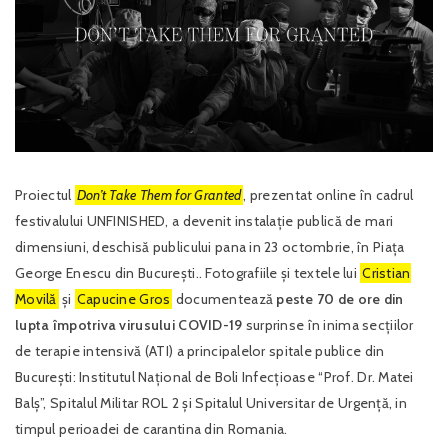
Proiectul
Don’t Take Them for Granted
, prezentat online în cadrul
festivalului UNFINISHED, a devenit instalație publică de mari
dimensiuni, deschisă publicului pana in 23 octombrie, în Piața
George Enescu din București.. Fotografiile și textele lui
Cristian
Movilă
și
Capucine Gros
documentează
peste 70 de ore din
lupta împotriva virusului COVID-19
surprinse în inima secțiilor
de terapie intensivă (ATI) a principalelor spitale publice din
București: Institutul Național de Boli Infecțioase “Prof. Dr. Matei
Balș”, Spitalul Militar ROL 2 și Spitalul Universitar de Urgență, in
timpul perioadei de carantina din Romania.