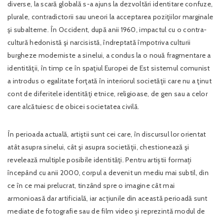
diverse, la scară globală s-a ajuns la dezvoltări identitare confuze,
plurale, contradictorii sau uneori la acceptarea poziţiilor marginale
şi subalterne. În Occident, după anii 1960, impactul cu o contra-
cultură hedonistă şi narcisistă, îndreptată împotriva culturii
burgheze moderniste a sinelui, a condus la o nouă fragmentare a
identităţii, în timp ce în spaţiul Europei de Est sistemul comunist
a introdus o egalitate forţată în interiorul societăţii care nu a ţinut
cont de diferitele identităţi etnice, religioase, de gen sau a celor
care alcătuiesc de obicei societatea civilă.
În perioada actuală, artiştii sunt cei care, în discursul lor orientat
atât asupra sinelui, cât şi asupra societăţii, chestionează şi
revelează multiple posibile identităţi. Pentru artiștii formați
începând cu anii 2000, corpul a devenit un mediu mai subtil, din
ce în ce mai prelucrat, tinzând spre o imagine cât mai
armonioasă dar artificială, iar acțiunile din această perioadă sunt
mediate de fotografie sau de film video și reprezintă modul de