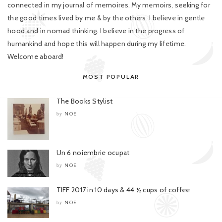
connected in my journal of memoires. My memoirs, seeking for
the good times lived by me & by the others. I believe in gentle
hood and in nomad thinking. I believe in the progress of
humankind and hope this will happen during my lifetime.
Welcome aboard!
MOST POPULAR
The Books Stylist
NOE
by
Un 6 noiembrie ocupat
NOE
by
TIFF 2017 in 10 days & 44 ½ cups of coffee
NOE
by