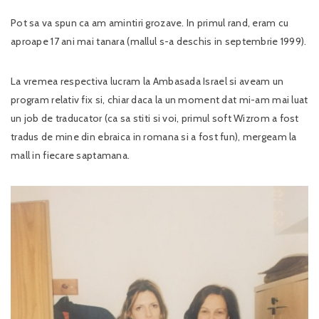
Pot sa va spun ca am amintiri grozave. In primul rand, eram cu
aproape 17 ani mai tanara (mallul s-a deschis in septembrie 1999).
La vremea respectiva lucram la Ambasada Israel si aveam un
program relativ fix si, chiar daca la un moment dat mi-am mai luat
un job de traducator (ca sa stiti si voi, primul soft Wizrom a fost
tradus de mine din ebraica in romana si a fost fun), mergeam la
mall in fiecare saptamana.