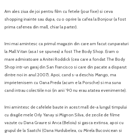
Am ales ziua de joi pentru film cu fetele (jour fixe) si ceva
shopping inainte sau dupa, cu o oprire la cafea la Bonjour (a fost
prima cafenea din mall, chiar la parter).
Imi mai amintesc ca primul magazin din care am facut cunparaturi
la Mall Vitan (asa I se spunea) a fost The Body Shop. Eram o
mare admiratoare a Anitei Roddick (cea care a fondat The Body
Shop intr-un garaj din San Francisco si care din pacate a disparut
dintre noi in anul 2007). Apoi, cand s-a deschis Mango, ma
imprietenisem cu Oana Preda (acum e la Porsche) si ma suna
cand intrau colectiile noi (in anii ’90 nu erau atatea evenimente).
Imi amintesc de cafelele baute in acest mall de-a lungul timpului
cu dragile mele Orly Yanay si Mignon Silva, de zecile de filme
vazute cu Dana Graure si Anca (Beloiu) si gasca extinsa, apoi cu
grupul de la Saatchi (Oana Hurdubelea, cu Mirela Bucovicean si