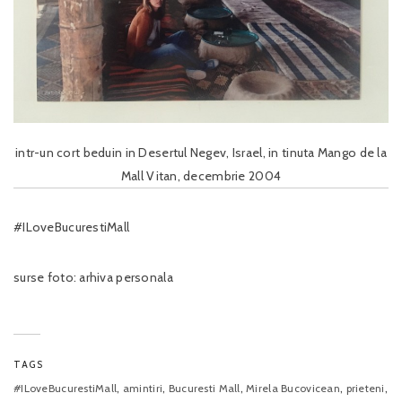
intr-un cort beduin in Desertul Negev, Israel, in tinuta Mango de la
Mall Vitan, decembrie 2004
#ILoveBucurestiMall
surse foto: arhiva personala
TAGS
,
,
,
,
,
#ILoveBucurestiMall
amintiri
Bucuresti Mall
Mirela Bucovicean
prieteni