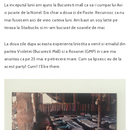
La inceputul lunii am ajuns la Bucuresti mall ca sa-i cumpar lui Avi
o jucarie de la Noriel. Era chiar a doua zi de Paste. Recunosc ca nu
mai fusesem aici de vreo cateva luni. Am baut un soy latte pe
terasa la Starbucks si m-am bucurat de soarele de mai.
La doua zile dupa aceasta experienta linistita a venit si emailul din
partea Violetei (Bucuresti Mall) si a Roxanei (GMP) in care ma
anuntau ca pe 25 mai e petrecere mare. Cum sa lipsesc eu de la
acest party? Cum? I’ll be there.