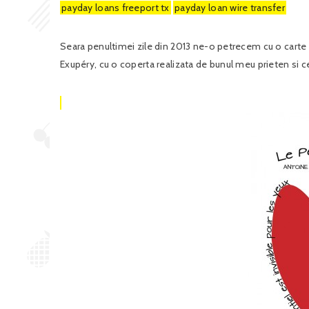
payday loans freeport tx
payday loan wire transfer
Seara penultimei zile din 2013 ne-o petrecem cu o carte p
Exupéry, cu o coperta realizata de bunul meu prieten si c