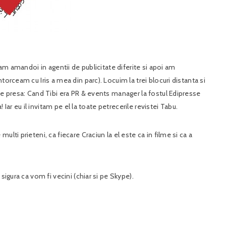
ram amandoi in agentii de publicitate diferite si apoi am
torceam cu Iris a mea din parc). Locuim la trei blocuri distanta si
de presa: Cand Tibi era PR & events manager la fostul Edipresse
! Iar eu il invitam pe el la toate petrecerile revistei Tabu.
lti prieteni, ca fiecare Craciun la el este ca in filme si ca a
sigura ca vom fi vecini (chiar si pe Skype).