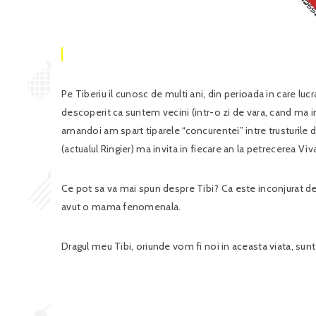
Pe Tiberiu il cunosc de multi ani, din perioada in care luc
descoperit ca suntem vecini (intr-o zi de vara, cand ma in
amandoi am spart tiparele “concurentei” intre trusturile 
(actualul Ringier) ma invita in fiecare an la petrecerea Viva
Ce pot sa va mai spun despre Tibi? Ca este inconjurat de mu
avut o mama fenomenala.
Dragul meu Tibi, oriunde vom fi noi in aceasta viata, sunt 