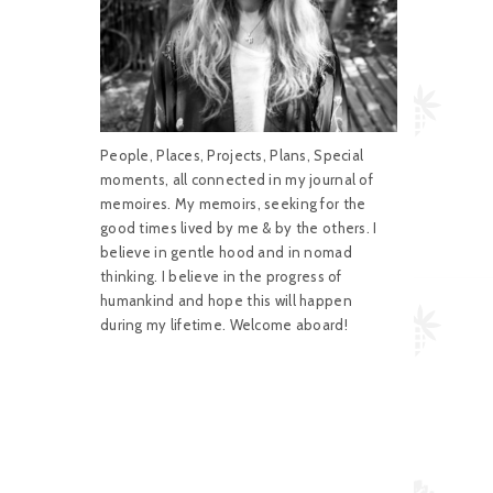
People, Places, Projects, Plans, Special
moments, all connected in my journal of
memoires. My memoirs, seeking for the
good times lived by me & by the others. I
believe in gentle hood and in nomad
thinking. I believe in the progress of
humankind and hope this will happen
during my lifetime. Welcome aboard!