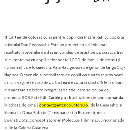
11.Cartea de colorat cu si pentru copiii din Piatra Rat,
cu coperta
artistului Dan Perjovschi. Este un proiect social minunat,
rezultatul atelierului de desen condus de artist pe parcursul a trei
zile, impreuna cu copiii celor peste 2000 de familii de rromi (și
nu numai) care locuiesc la Pata Rât, groapa de gunoi de langa Cluj-
Napoca. Desenele sunt realizate de copiii care au fost provocati
sa isi imagineze
casa de vis
. Cartea de colorat costa 15 lei, iar banii
din vanzare se intorc integral asociatiei care se ocupa de
proiectul SOS Pata Rât. Cartile pot fi achizitionate prin comanda
la adresa de email
contact@artencounters.ro
, de la Casa Isho si
libraria La Doua Bufnite (Timisoara) si in Bucuresti, de la
Beans&Dots, concept store-ul Molecule-F din mallul Promenada
si de la Galeria Galateca.