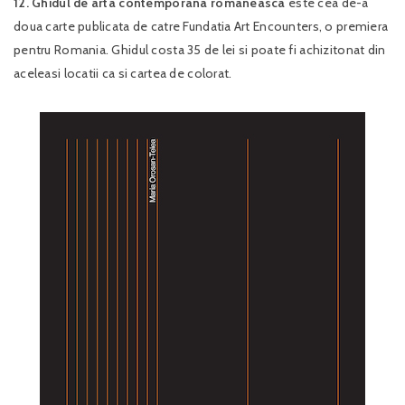
12. Ghidul de arta contemporana romaneasca
este cea de-a
doua carte publicata de catre Fundatia Art Encounters, o premiera
pentru Romania. Ghidul costa 35 de lei si poate fi achizitonat din
aceleasi locatii ca si cartea de colorat.