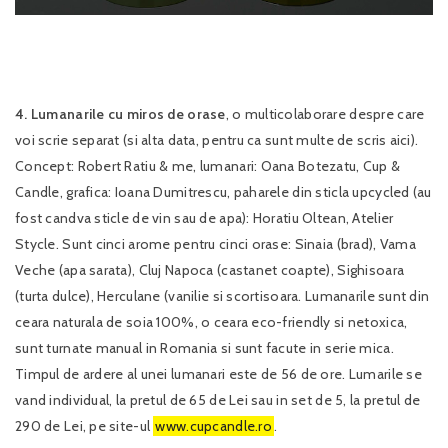
4. Lumanarile cu miros de orase
, o multicolaborare despre care
voi scrie separat (si alta data, pentru ca sunt multe de scris aici).
Concept: Robert Ratiu & me, lumanari: Oana Botezatu, Cup &
Candle, grafica: Ioana Dumitrescu, paharele din sticla upcycled (au
fost candva sticle de vin sau de apa): Horatiu Oltean, Atelier
Stycle. Sunt cinci arome pentru cinci orase: Sinaia (brad), Vama
Veche (apa sarata), Cluj Napoca (castanet coapte), Sighisoara
(turta dulce), Herculane (vanilie si scortisoara. Lumanarile sunt din
ceara naturala de soia 100%, o ceara eco-friendly si netoxica,
sunt turnate manual in Romania si sunt facute in serie mica.
Timpul de ardere al unei lumanari este de 56 de ore. Lumarile se
vand individual, la pretul de 65 de Lei sau in set de 5, la pretul de
290 de Lei, pe site-ul
www.cupcandle.ro
.