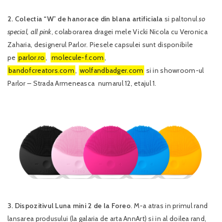
2. Colectia “W
”
de hanorace din blana artificiala
si paltonul
so
special,
all pink
, colaborarea dragei mele Vicki Nicola cu Veronica
Zaharia, designerul Parlor. Piesele capsulei sunt disponibile
pe
parlor.ro
,
molecule-f.com
,
bandofcreators.com
,
wolfandbadger.com
si in showroom-ul
Parlor – Strada Armeneasca numarul 12, etajul 1.
3. Dispozitivul Luna mini 2 de la Foreo
. M-a atras in primul rand
lansarea produsului (la galaria de arta AnnArt) si in al doilea rand,