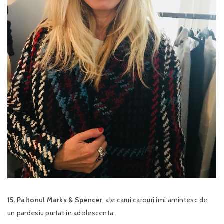
15. Paltonul Marks & Spencer
, ale carui carouri imi amintesc de
un pardesiu purtat in adolescenta.