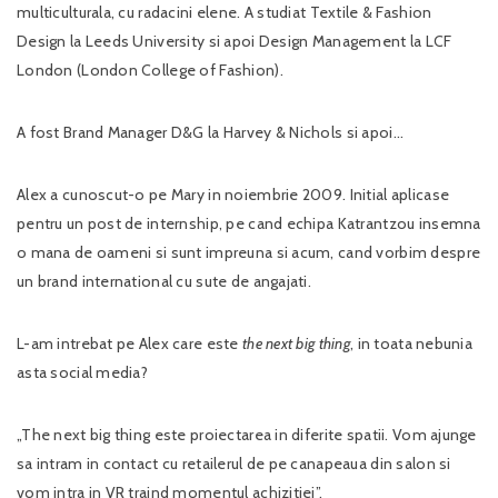
multiculturala, cu radacini elene. A studiat Textile & Fashion
Design la Leeds University si apoi Design Management la LCF
London (London College of Fashion).
A fost Brand Manager D&G la Harvey & Nichols si apoi…
Alex a cunoscut-o pe Mary in noiembrie 2009. Initial aplicase
pentru un post de internship, pe cand echipa Katrantzou insemna
o mana de oameni si sunt impreuna si acum, cand vorbim despre
un brand international cu sute de angajati.
L-am intrebat pe Alex care este
the next big thing
, in toata nebunia
asta social media?
„The next big thing este proiectarea in diferite spatii. Vom ajunge
sa intram in contact cu retailerul de pe canapeaua din salon si
vom intra in VR traind momentul achizitiei”.