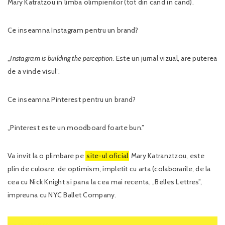
Mary Katratzou in limba olimpienilor (tot din cand in cand).
Ce inseamna Instagram pentru un brand?
„
Instagram is building the perception
. Este un jurnal vizual, are puterea
de a vinde visul”.
Ce inseamna Pinterest pentru un brand?
„Pinterest este un moodboard foarte bun.”
Va invit la o plimbare pe
site-ul oficial
Mary Katranztzou, este
plin de culoare, de optimism, impletit cu arta (colaborarile, de la
cea cu Nick Knight si pana la cea mai recenta, „Belles Lettres”,
impreuna cu NYC Ballet Company.