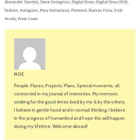
,
,
,
,
Alexander Giantsis
Dana Georgescu
Digital Divas
Digital Divas 2016
,
,
,
,
,
fashion
Instagram
Mary Katrantzou
Pinterest
Razvan Firea
Vicki
,
Nicola
West Coast
NOE
People, Places, Projects, Plans, Special moments, all
connected in my journal of memoires. My memoirs,
seeking for the good times lived by me & by the others.
I believe in gentle hood and in nomad thinking. I believe
in the progress of humankind and hope this will happen
during my lifetime. Welcome aboard!