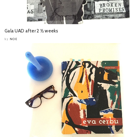
Gala UAD after 2 ½ weeks
NOE
by