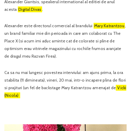
Alexander Giantsis, speakerul international al editiei de anul
acesta
Digital Divas
.
Alexander este directorul comercial al brandului
Mary Katrantzou
,
un brand familiar mie din perioada in care am colaborat cu The
Place X (si acum imi aduc aminte cat de colorate si pline de
optimism erau vitrinele magazinului cu rochiile frumos aranjate
de dragul meu Razvan Firea).
Ca sa nu mai lungesc povestea interviului: am ajuns prima, la ora
stabilita (11 dimineata), vineri, 20 mai, intr-o incapere plina de flori
si prajituri (un fel de backstage Mary Katrantzou amenajat de
Vicki
(Nicola)