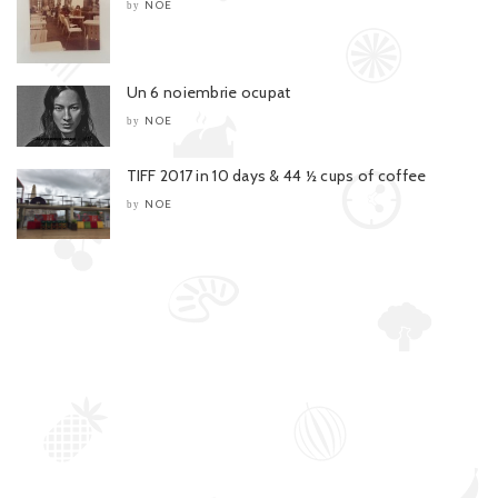
NOE
by
Un 6 noiembrie ocupat
NOE
by
TIFF 2017 in 10 days & 44 ½ cups of coffee
NOE
by