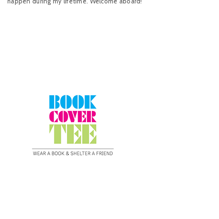
happen during my lifetime. Welcome aboard!