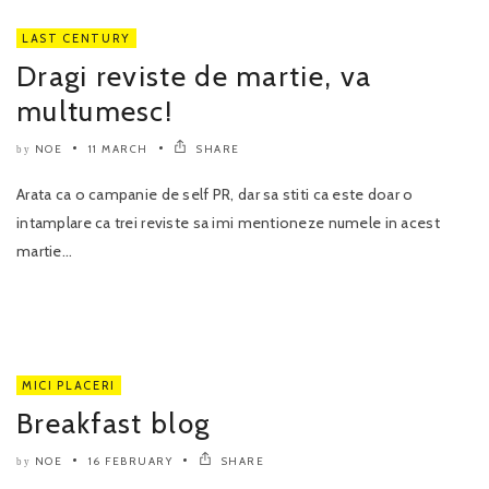
LAST CENTURY
Dragi reviste de martie, va
multumesc!
NOE
11 MARCH
SHARE
by
Arata ca o campanie de self PR, dar sa stiti ca este doar o
intamplare ca trei reviste sa imi mentioneze numele in acest
martie...
MICI PLACERI
Breakfast blog
NOE
16 FEBRUARY
SHARE
by