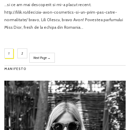
…si ce am mai descoperit si mi-a placut recent.
http://lilik.ro/decizia-avon-cosmetics-si-un-prim-pas-catre-
normalitate/ bravo, Lili Olescu, bravo Avon! Povestea parfumului
Miss Dior, fresh de la echipa din Romania...
1
2
Next Page →
MANIFESTO