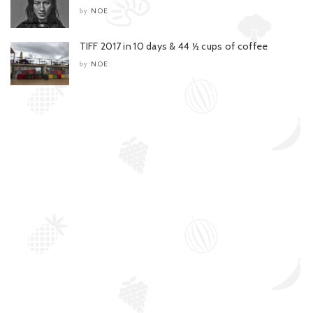
NOE
by
TIFF 2017 in 10 days & 44 ½ cups of coffee
NOE
by