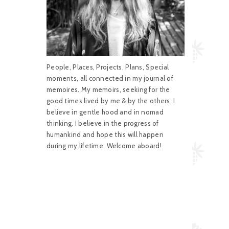
People, Places, Projects, Plans, Special
moments, all connected in my journal of
memoires. My memoirs, seeking for the
good times lived by me & by the others. I
believe in gentle hood and in nomad
thinking. I believe in the progress of
humankind and hope this will happen
during my lifetime. Welcome aboard!