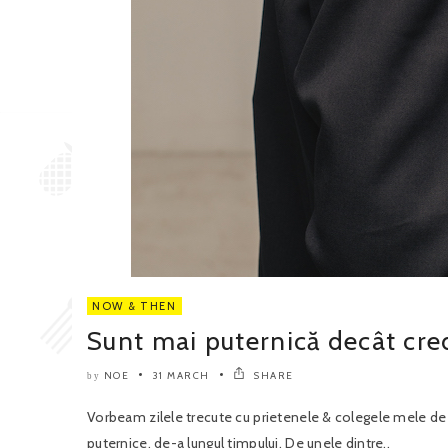
NOW & THEN
Sunt mai puternică decât cr
NOE
31 MARCH
SHARE
by
Vorbeam zilele trecute cu prietenele & colegele mele d
puternice, de-a lungul timpului. De unele dintre..