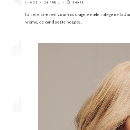
NOE
28 APRIL
SHARE
by
La cel mai recent zoom cu dragele mele colege de la #a
vreme, de când peste noapte..