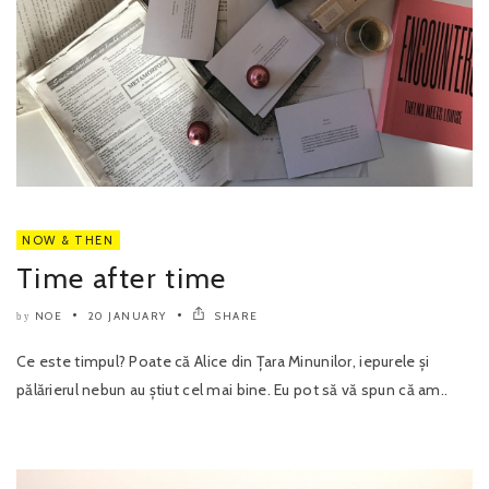
NOW & THEN
Time after time
NOE
20 JANUARY
SHARE
by
Ce este timpul? Poate că Alice din Țara Minunilor, iepurele și
pălărierul nebun au știut cel mai bine. Eu pot să vă spun că am..