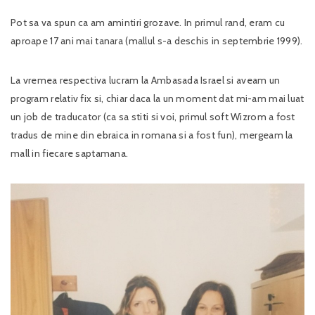
Pot sa va spun ca am amintiri grozave. In primul rand, eram cu
aproape 17 ani mai tanara (mallul s-a deschis in septembrie 1999).
La vremea respectiva lucram la Ambasada Israel si aveam un
program relativ fix si, chiar daca la un moment dat mi-am mai luat
un job de traducator (ca sa stiti si voi, primul soft Wizrom a fost
tradus de mine din ebraica in romana si a fost fun), mergeam la
mall in fiecare saptamana.