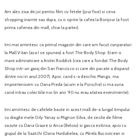
Am ales ziua de joi pentru film cu fetele (jour fixe) si ceva
shopping inainte sau dupa, cu o oprire la cafea la Bonjour (a fost
prima cafenea din mall, chiar la parter).
Imi mai amintesc ca primul magazin din care am facut cunparaturi
la Mall Vitan (asa I se spunea) a fost The Body Shop. Eram o
mare admiratoare a Anitei Roddick (cea care a fondat The Body
Shop intr-un garaj din San Francisco si care din pacate a disparut
dintre noi in anul 2007). Apoi, cand s-a deschis Mango, ma
imprietenisem cu Oana Preda (acum e la Porsche) si ma suna
cand intrau colectiile noi (in anii ’90 nu erau atatea evenimente).
Imi amintesc de cafelele baute in acest mall de-a lungul timpului
cu dragile mele Orly Yanay si Mignon Silva, de zecile de filme
vazute cu Dana Graure si Anca (Beloiu) si gasca extinsa, apoi cu
grupul de la Saatchi (Oana Hurdubelea, cu Mirela Bucovicean si