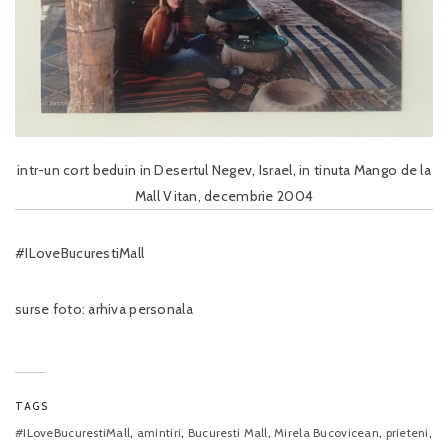
intr-un cort beduin in Desertul Negev, Israel, in tinuta Mango de la
Mall Vitan, decembrie 2004
#ILoveBucurestiMall
surse foto: arhiva personala
TAGS
,
,
,
,
,
#ILoveBucurestiMall
amintiri
Bucuresti Mall
Mirela Bucovicean
prieteni