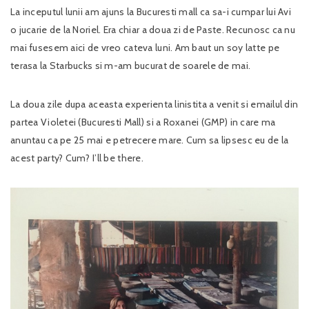
La inceputul lunii am ajuns la Bucuresti mall ca sa-i cumpar lui Avi
o jucarie de la Noriel. Era chiar a doua zi de Paste. Recunosc ca nu
mai fusesem aici de vreo cateva luni. Am baut un soy latte pe
terasa la Starbucks si m-am bucurat de soarele de mai.
La doua zile dupa aceasta experienta linistita a venit si emailul din
partea Violetei (Bucuresti Mall) si a Roxanei (GMP) in care ma
anuntau ca pe 25 mai e petrecere mare. Cum sa lipsesc eu de la
acest party? Cum? I’ll be there.