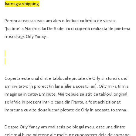
kamagra shipping
Pentru aceasta seara am ales o lectura cu limita de varsta:
“Justine” a Marchizului De Sade, cu o coperta realizata de prietena
mea draga Orly Yanay.
Coperta este unul dintre tablourile pictate de Orly si atunci cand
am invitat-o in proiect (in luna iulie a acestui an), Orly mi-a trimis
imaginea in cateva minute. Mai trebuie sa stiti ca tabloul original
se lafaie in prezent intr-o casa din Franta, a fost achizitionat
impreuna cu alte doua lucrari pictate de Orly in aceasta toamna.
Despre Orly Yanay am mai scris pe blogul meu, este una dintre
cele mai bune prietene ale mele, ne cunoastem deja de aproape