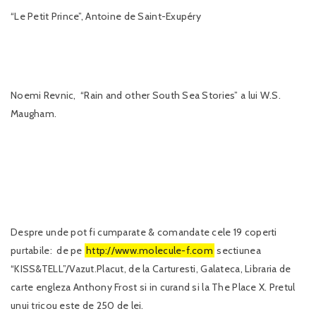
“Le Petit Prince”, Antoine de Saint-Exupéry
Noemi Revnic, “Rain and other South Sea Stories” a lui W.S.
Maugham.
Despre unde pot fi cumparate & comandate cele 19 coperti
purtabile: de pe
http://www.molecule-f.com
sectiunea
“KISS&TELL”/Vazut.Placut, de la Carturesti, Galateca, Libraria de
carte engleza Anthony Frost si in curand si la The Place X. Pretul
unui tricou este de 250 de lei.