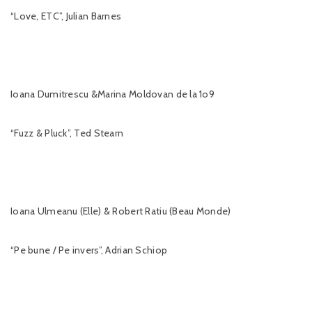
“Love, ETC”, Julian Barnes
Ioana Dumitrescu &Marina Moldovan de la 1o9
“Fuzz & Pluck”, Ted Stearn
Ioana Ulmeanu (Elle) & Robert Ratiu (Beau Monde)
“Pe bune / Pe invers”, Adrian Schiop