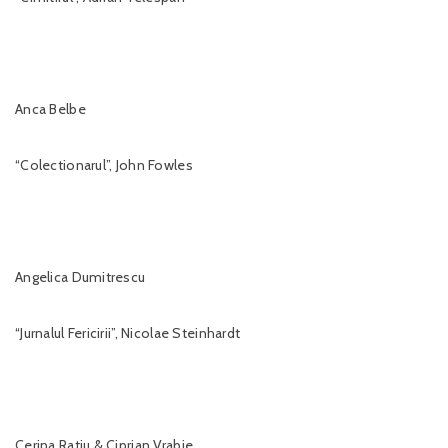
Anca Belbe
“Colectionarul”, John Fowles
Angelica Dumitrescu
“Jurnalul Fericirii”, Nicolae Steinhardt
Cerina Ratiu & Ciprian Vrabie