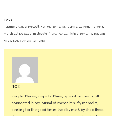
TAGS
,
,
,
,
,
"Justine"
Atelier Perwoll
Henkel Romania
iubirrre
Le Petit Indigent
,
,
,
,
Marchizul De Sade
molecule-f
Orly Yanay
Philips Romania
Razvan
,
Firea
Stella Artois Romania
NOE
People, Places, Projects, Plans, Special moments, all
connected in my journal of memoires. My memoirs,
seeking for the good times lived by me & by the others.