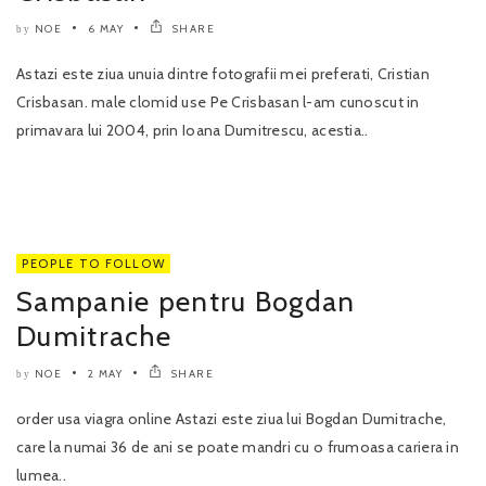
NOE
6 MAY
SHARE
by
Astazi este ziua unuia dintre fotografii mei preferati, Cristian
Crisbasan. male clomid use Pe Crisbasan l-am cunoscut in
primavara lui 2004, prin Ioana Dumitrescu, acestia..
PEOPLE TO FOLLOW
Sampanie pentru Bogdan
Dumitrache
NOE
2 MAY
SHARE
by
order usa viagra online Astazi este ziua lui Bogdan Dumitrache,
care la numai 36 de ani se poate mandri cu o frumoasa cariera in
lumea..