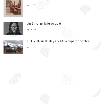
NOE
by
Un 6 noiembrie ocupat
NOE
by
TIFF 2017 in 10 days & 44 ½ cups of coffee
NOE
by