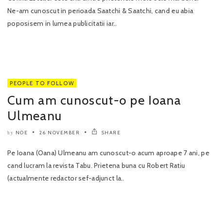
Ne-am cunoscut in perioada Saatchi & Saatchi, cand eu abia
poposisem in lumea publicitatii iar..
PEOPLE TO FOLLOW
Cum am cunoscut-o pe Ioana
Ulmeanu
NOE
26 NOVEMBER
SHARE
by
Pe Ioana (Oana) Ulmeanu am cunoscut-o acum aproape 7 ani, pe
cand lucram la revista Tabu. Prietena buna cu Robert Ratiu
(actualmente redactor sef-adjunct la..