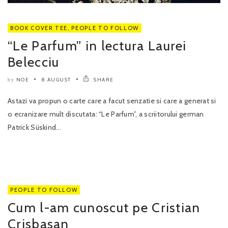
BOOK COVER TEE
,
PEOPLE TO FOLLOW
“Le Parfum” in lectura Laurei
Belecciu
NOE
8 AUGUST
SHARE
by
Astazi va propun o carte care a facut senzatie si care a generat si
o ecranizare mult discutata: “Le Parfum”, a scriitorului german
Patrick Süskind...
PEOPLE TO FOLLOW
Cum l-am cunoscut pe Cristian
Crisbasan