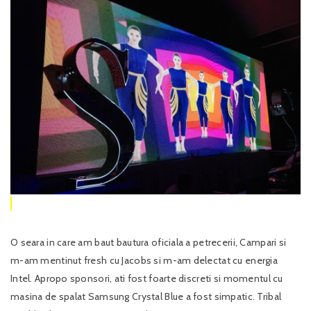
O seara in care am baut bautura oficiala a petrecerii, Campari si
m-am mentinut fresh cu Jacobs si m-am delectat cu energia
Intel. Apropo sponsori, ati fost foarte discreti si momentul cu
masina de spalat Samsung Crystal Blue a fost simpatic. Tribal