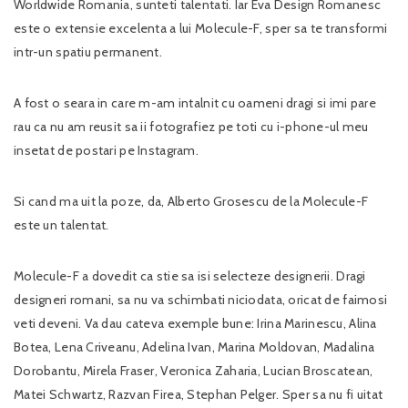
Worldwide Romania, sunteti talentati. Iar Eva Design Romanesc
este o extensie excelenta a lui Molecule-F, sper sa te transformi
intr-un spatiu permanent.
A fost o seara in care m-am intalnit cu oameni dragi si imi pare
rau ca nu am reusit sa ii fotografiez pe toti cu i-phone-ul meu
insetat de postari pe Instagram.
Si cand ma uit la poze, da, Alberto Grosescu de la Molecule-F
este un talentat.
Molecule-F a dovedit ca stie sa isi selecteze designerii. Dragi
designeri romani, sa nu va schimbati niciodata, oricat de faimosi
veti deveni. Va dau cateva exemple bune: Irina Marinescu, Alina
Botea, Lena Criveanu, Adelina Ivan, Marina Moldovan, Madalina
Dorobantu, Mirela Fraser, Veronica Zaharia, Lucian Broscatean,
Matei Schwartz, Razvan Firea, Stephan Pelger. Sper sa nu fi uitat