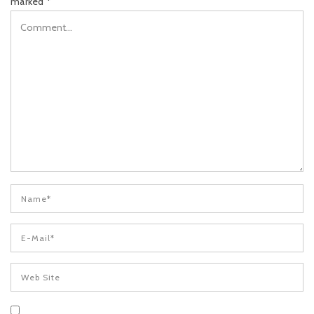
marked
*