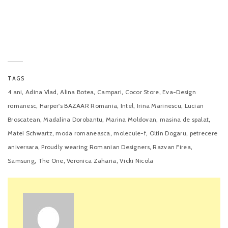
TAGS
,
,
,
,
,
4 ani
Adina Vlad
Alina Botea
Campari
Cocor Store
Eva-Design
,
,
,
,
romanesc
Harper's BAZAAR Romania
Intel
Irina Marinescu
Lucian
,
,
,
,
Broscatean
Madalina Dorobantu
Marina Moldovan
masina de spalat
,
,
,
,
Matei Schwartz
moda romaneasca
molecule-f
Oltin Dogaru
petrecere
,
,
,
aniversara
Proudly wearing Romanian Designers
Razvan Firea
,
,
,
Samsung
The One
Veronica Zaharia
Vicki Nicola