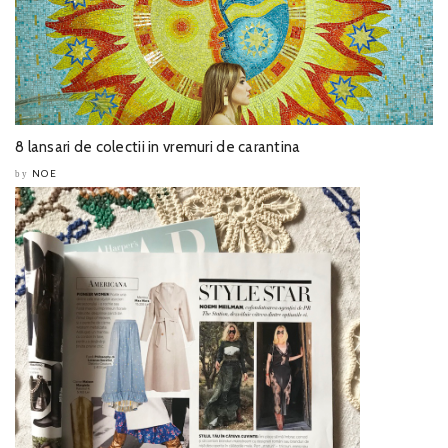
8 lansari de colectii in vremuri de carantina
NOE
by