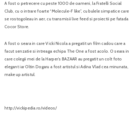
A fost o petrecere cu peste 1000 de oameni, la Fratelli Social
Club, cu o intrare foarte “Molecule-F like”, cu bulele simpatice care
se rostogoleau in aer, cu transmisii live feed si proiectii pe fatada
Cocor Store.
A fost o seara in care Vicki Nicola a pregatit un film cadou care a
facut senzatie si intreaga echipa The One a fost acolo. O seara in
care colegii mei de la Harper’s BAZAAR au pregatit un colt foto
elegant iar Oltin Dogaru a fost artistul si Adina Vlad cea minunata,
make up artistul.
http://vickipedia.ro/videos/