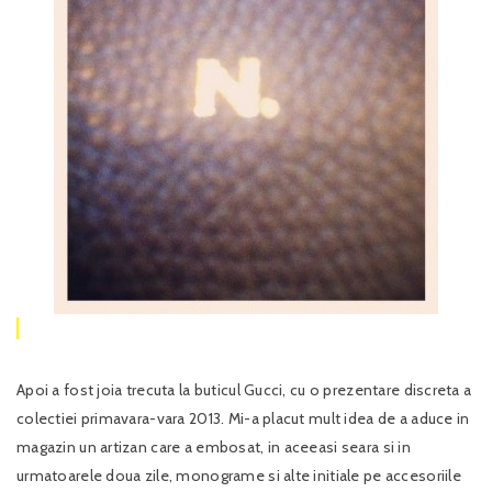
Apoi a fost joia trecuta la buticul Gucci, cu o prezentare discreta a
colectiei primavara-vara 2013. Mi-a placut mult idea de a aduce in
magazin un artizan care a embosat, in aceeasi seara si in
urmatoarele doua zile, monograme si alte initiale pe accesoriile