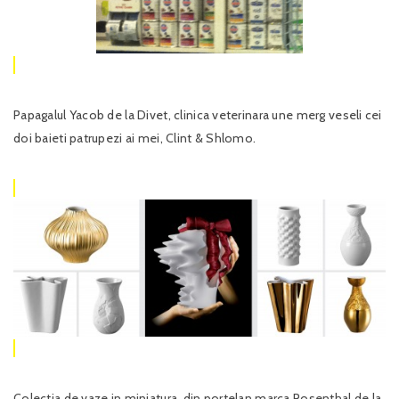
Papagalul Yacob de la Divet, clinica veterinara une merg veseli cei
doi baieti patrupezi ai mei, Clint & Shlomo.
Colectia de vaze in miniatura, din portelan marca Rosenthal de la