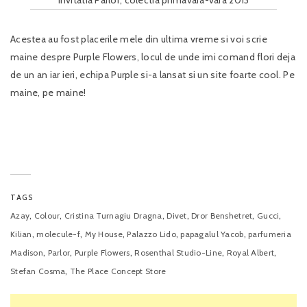
Acestea au fost placerile mele din ultima vreme si voi scrie
maine despre Purple Flowers, locul de unde imi comand flori deja
de un an iar ieri, echipa Purple si-a lansat si un site foarte cool. Pe
maine, pe maine!
TAGS
,
,
,
,
,
,
Azay
Colour
Cristina Turnagiu Dragna
Divet
Dror Benshetret
Gucci
,
,
,
,
,
Kilian
molecule-f
My House
Palazzo Lido
papagalul Yacob
parfumeria
,
,
,
,
,
Madison
Parlor
Purple Flowers
Rosenthal Studio-Line
Royal Albert
,
Stefan Cosma
The Place Concept Store