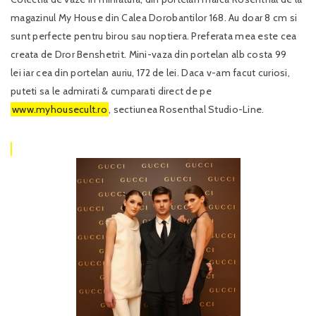
magazinul My House din Calea Dorobantilor 168. Au doar 8 cm si
sunt perfecte pentru birou sau noptiera. Preferata mea este cea
creata de Dror Benshetrit. Mini-vaza din portelan alb costa 99
lei iar cea din portelan auriu, 172 de lei. Daca v-am facut curiosi,
puteti sa le admirati & cumparati direct de pe
www.myhousecult.ro
, sectiunea Rosenthal Studio-Line.