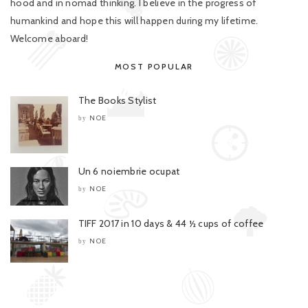
hood and in nomad thinking. I believe in the progress of
humankind and hope this will happen during my lifetime.
Welcome aboard!
MOST POPULAR
The Books Stylist
NOE
by
Un 6 noiembrie ocupat
NOE
by
TIFF 2017 in 10 days & 44 ½ cups of coffee
NOE
by