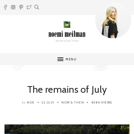
MENU
The remains of July
NOE
22 JULY
NOW & THEN
4384 VIEWS
by