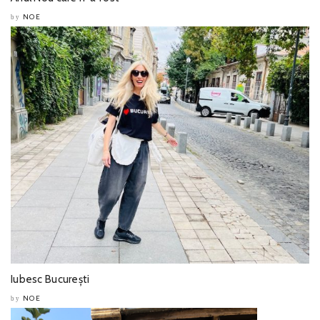
NOE
by
Iubesc București
NOE
by