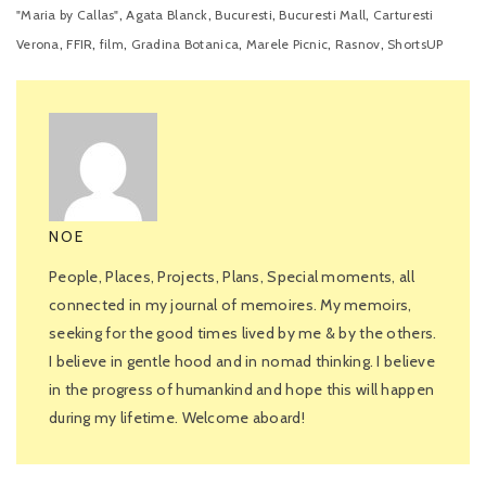
,
,
,
,
"Maria by Callas"
Agata Blanck
Bucuresti
Bucuresti Mall
Carturesti
,
,
,
,
,
,
Verona
FFIR
film
Gradina Botanica
Marele Picnic
Rasnov
ShortsUP
NOE
People, Places, Projects, Plans, Special moments, all
connected in my journal of memoires. My memoirs,
seeking for the good times lived by me & by the others.
I believe in gentle hood and in nomad thinking. I believe
in the progress of humankind and hope this will happen
during my lifetime. Welcome aboard!