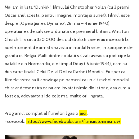
Mai am in lista “Dunkirk”, filmul lui Christopher Nolan (cu 3 premi
Oscar anul acesta, pentru imagine, montaj si sunet). Filmul este
despre „Operațiunea Dynamo”, 26 mai – 4 iunie 1940);
operatiunea de salvare ordonata de premierul britanic Winston
Churchill, a circa 330.000 de soldati aliati care erau incercuiti la
acel moment de armata nazista in nordul Frantei, in apropiere de
granita cu Belgia. Multi dintre soldatii salvati aveau sa participe la
bataliile din Normandia, din timpul Dday ( 6 iunie 1944), care au
dus catre finalul Celui De-al Doilea Razboi Mondial. Eu sper ca
filmele astea sa ii convinga pe oameni ca un alt razboi mondial
chiar ar demonstra ca nu am invatat nimic din istorie, asa cum a
fost ea, adevarata si de cele mai multe ori, ingrata.
Programul complet al filmelor il gasiti
aici
.
Facebook:
https://www.facebook.com/filmsiistoriirasnov/