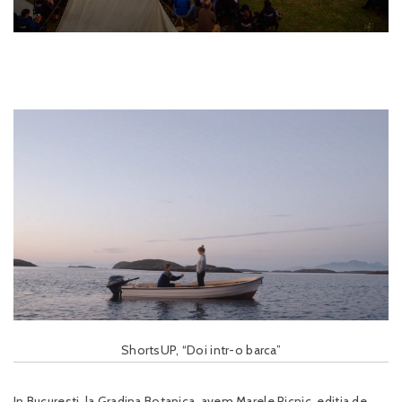
ShortsUP, “Doi intr-o barca”
In Bucuresti, la Gradina Botanica, avem Marele Picnic, editia de