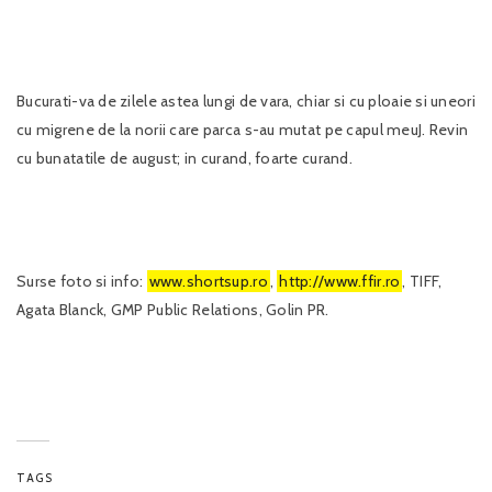
Bucurati-va de zilele astea lungi de vara, chiar si cu ploaie si uneori
cu migrene de la norii care parca s-au mutat pe capul meuJ. Revin
cu bunatatile de august; in curand, foarte curand.
Surse foto si info:
www.shortsup.ro
,
http://www.ffir.ro
, TIFF,
Agata Blanck, GMP Public Relations, Golin PR.
TAGS