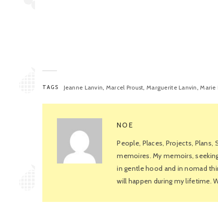
,
,
,
TAGS
Jeanne Lanvin
Marcel Proust
Marguerite Lanvin
Marie 
NOE
People, Places, Projects, Plans,
memoires. My memoirs, seeking f
in gentle hood and in nomad thin
will happen during my lifetime.