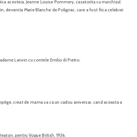
ica acesteia, Jeanne Louise Pommery, casatorita cu marchizul
n, devenita Marie Blanche de Polignac, care a fost fiica celebrei
 Madame Lanvin cu contele Emilio di Pietro.
m Arpège, creat de mama sa ca un cadou aniversar, cand aceasta a
eaton, pentru Vogue British, 1936.