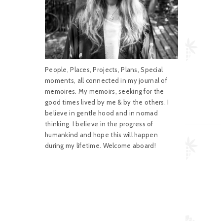
People, Places, Projects, Plans, Special
moments, all connected in my journal of
memoires. My memoirs, seeking for the
good times lived by me & by the others. I
believe in gentle hood and in nomad
thinking. I believe in the progress of
humankind and hope this will happen
during my lifetime. Welcome aboard!