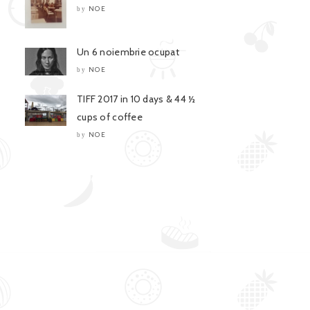
NOE
by
Un 6 noiembrie ocupat
NOE
by
TIFF 2017 in 10 days & 44 ½
cups of coffee
NOE
by