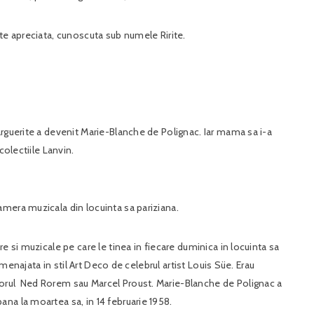
te apreciata, cunoscuta sub numele Ririte.
arguerite a devenit Marie-Blanche de Polignac. Iar mama sa i-a
 colectiile Lanvin.
mera muzicala din locuinta sa pariziana.
e si muzicale pe care le tinea in fiecare duminica in locuinta sa
 amenajata in stil Art Deco de celebrul artist Louis Süe. Erau
orul Ned Rorem sau Marcel Proust. Marie-Blanche de Polignac a
na la moartea sa, in 14 februarie 1958.