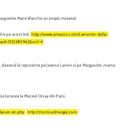
 Marguerite Marie Blanche un amplu material.
che pe acest link.
http://www.amazon.com/Lamento-della-
qid=1332280962&sr=1-4
tru, desenul le reprezinta pe Jeanne Lanvin si pe Marguerite, mama
ra lucrarea la Muzeul Orsay din Paris.
lanvin.en.php
,
http://monicadmurgia.com
,