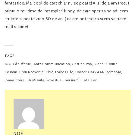
fantastice. Mai cool de atat chiar nu se poate! A, si deja am trecut
printr-o multime de intamplari funny, de care sper sa ne aducem
aminte si peste vreo 50 de ani ( ca am hotarat ca vrem sa traim
mult si bine).
TAGS
,
,
,
1000 de sfaturi
Antz Communication
Cristina Pop
Diana-Florina
,
,
,
,
Cosmin
Eroii Romaniei Chic
Forbes Life
Harper's BAZAAR Romania
,
,
,
Ioana Chira
Lili Misaila
Povestile unei inimi
Tatal Fan
NOE