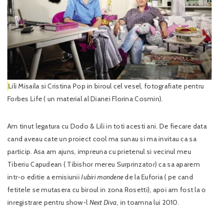
Lili Misaila si Cristina Pop in biroul cel vesel, fotografiate pentru
Forbes Life ( un material al Dianei Florina Cosmin).
Am tinut legatura cu Dodo & Lili in toti acesti ani. De fiecare data
cand aveau cate un proiect cool ma sunau si ma invitau ca sa
particip. Asa am ajuns, impreuna cu prietenul si vecinul meu
Tiberiu Capudean ( Tibishor mereu Surprinzator) ca sa aparem
intr-o editie a emisiunii
Iubiri mondene
de la Euforia ( pe cand
fetitele se mutasera cu biroul in zona Rosetti), apoi am fost la o
inregistrare pentru show-l
Next Diva
, in toamna lui 2010.