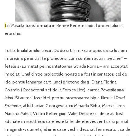
Lili Misaila transformata in Renee Perle in cadrul proiectului cu
eroi chic.
Tot la finalul anului trecut Dodo si Lili mi-au propus ca sa lucram
impreuna pe anumite proiecte si cum suntem acum ,,vecine”’ –
fetele s-au mutat pe incantatoarea Strada Roma – am acceptat
imediat. Unul dintre proiectele noastre a fost incantator, cel de
idei pentru lansarea cartii unei prietene dragi, Diana Florina
Cosmin ( Redactorul sef de la Forbes Life), cartea
Povestile unei
inimi
. Si au mai fost idei, pentru promovarea hip a filmului
Tatal
Fantoma
, al lui Lucian Georgescu, cu Mihaela Sirbu, Marcel Iures,
Mariana Mihut, Victor Rebengiuc, Valer Delakeza. Ideile au fost
adunate in noul birou care este la fel de efervescent ca si primul.
Imaginati-va un etaj al unei case vechi, decorat fermecator, ca de