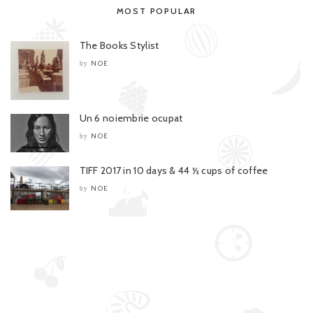
MOST POPULAR
The Books Stylist
NOE
by
Un 6 noiembrie ocupat
NOE
by
TIFF 2017 in 10 days & 44 ½ cups of coffee
NOE
by