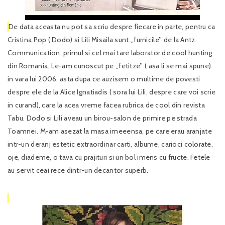
De data aceasta nu pot sa scriu despre fiecare in parte, pentru ca
Cristina Pop ( Dodo) si Lili Misaila sunt ,,furnicile’’ de la Antz
Communication, primul si cel mai tare laborator de cool hunting
din Romania. Le-am cunoscut pe ,,fetitze’’ ( asa li se mai spune)
in vara lui 2006, asta dupa ce auzisem o multime de povesti
despre ele de la Alice Ignatiadis ( sora lui Lili, despre care voi scrie
in curand), care la acea vreme facea rubrica de cool din revista
Tabu. Dodo si Lili aveau un birou-salon de primire pe strada
Toamnei. M-am asezat la masa imeeensa, pe care erau aranjate
intr-un deranj estetic extraordinar carti, albume, carioci colorate,
oje, diademe, o tava cu prajituri si un bol imens cu fructe. Fetele
au servit ceai rece dintr-un decantor superb.