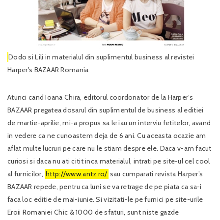
Dodo si Lili in materialul din suplimentul business al revistei
Harper's BAZAAR Romania
Atunci cand Ioana Chira, editorul coordonator de la Harper’s
BAZAAR pregatea dosarul din suplimentul de business al editiei
de martie-aprilie, mi-a propus sa le iau un interviu fetitelor, avand
in vedere ca ne cunoastem deja de 6 ani. Cu aceasta ocazie am
aflat multe lucruri pe care nu le stiam despre ele. Daca v-am facut
curiosi si daca nu ati citit inca materialul, intrati pe site-ul cel cool
al furnicilor,
http://www.antz.ro/
sau cumparati revista Harper’s
BAZAAR repede, pentru ca luni se va retrage de pe piata ca sa-i
faca loc editie de mai-iunie. Si vizitati-le pe furnici pe site-urile
Eroii Romaniei Chic & 1000 de sfaturi, sunt niste gazde