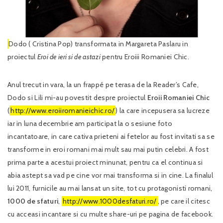
Dodo ( Cristina Pop) transformata in Margareta Paslaru in
proiectul
Eroi de ieri si de astazi
pentru Eroiii Romaniei Chic.
Anul trecut in vara, la un frappé pe terasa de la Reader’s Cafe,
Dodo si Lili mi-au povestit despre proiectul
Eroii Romaniei Chic
(
http://www.eroiiromanieichic.ro/
) la care incepusera sa lucreze
iar in luna decembrie am participat la o sesiune foto
incantatoare, in care cativa prieteni ai fetelor au fost invitati sa se
transforme in eroi romani mai mult sau mai putin celebri. A fost
prima parte a acestui proiect minunat, pentru ca el continua si
abia astept sa vad pe cine vor mai transforma si in cine. La finalul
lui 2011, furnicile au mai lansat un site, tot cu protagonisti romani,
1000 de sfaturi
,
http://www.1000desfaturi.ro/
, pe care il citesc
cu acceasi incantare si cu multe share-uri pe pagina de facebook.