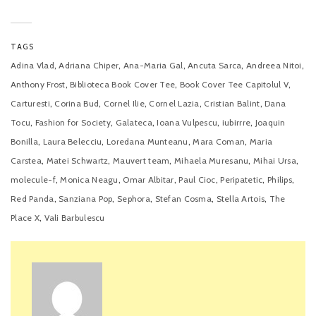
TAGS
,
,
,
,
,
Adina Vlad
Adriana Chiper
Ana-Maria Gal
Ancuta Sarca
Andreea Nitoi
,
,
,
Anthony Frost
Biblioteca Book Cover Tee
Book Cover Tee Capitolul V
,
,
,
,
,
Carturesti
Corina Bud
Cornel Ilie
Cornel Lazia
Cristian Balint
Dana
,
,
,
,
,
Tocu
Fashion for Society
Galateca
Ioana Vulpescu
iubirrre
Joaquin
,
,
,
,
Bonilla
Laura Belecciu
Loredana Munteanu
Mara Coman
Maria
,
,
,
,
,
Carstea
Matei Schwartz
Mauvert team
Mihaela Muresanu
Mihai Ursa
,
,
,
,
,
,
molecule-f
Monica Neagu
Omar Albitar
Paul Cioc
Peripatetic
Philips
,
,
,
,
,
Red Panda
Sanziana Pop
Sephora
Stefan Cosma
Stella Artois
The
,
Place X
Vali Barbulescu