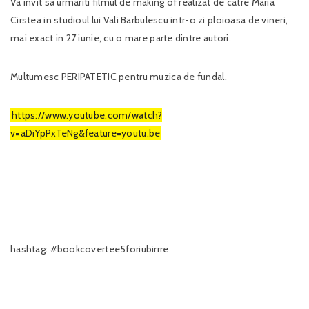
Va invit sa urmariti filmul de making of realizat de catre Maria
Cirstea in studioul lui Vali Barbulescu intr-o zi ploioasa de vineri,
mai exact in 27 iunie, cu o mare parte dintre autori.
Multumesc PERIPATETIC pentru muzica de fundal.
https://www.youtube.com/watch?
v=aDiYpPxTeNg&feature=youtu.be
hashtag: #bookcovertee5foriubirrre