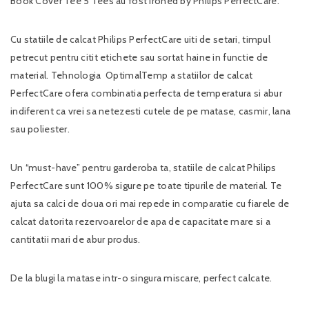
Book Cover Tee 5 Tees au fost Ironed by Philips PerfectCare.
Cu statiile de calcat Philips PerfectCare uiti de setari, timpul
petrecut pentru citit etichete sau sortat haine in functie de
material. Tehnologia OptimalTemp a statiilor de calcat
PerfectCare ofera combinatia perfecta de temperatura si abur
indiferent ca vrei sa netezesti cutele de pe matase, casmir, lana
sau poliester.
Un “must-have” pentru garderoba ta, statiile de calcat Philips
PerfectCare sunt 100% sigure pe toate tipurile de material. Te
ajuta sa calci de doua ori mai repede in comparatie cu fiarele de
calcat datorita rezervoarelor de apa de capacitate mare si a
cantitatii mari de abur produs.
De la blugi la matase intr-o singura miscare, perfect calcate.