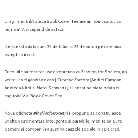
Dragii mei, Biblioteca Book Cover Tee are un nou capitol, cu
numarul V, incepand de astazi.
De aceasta data sunt 22 de titluri si 24 de autori pe care abia
astept sa ii cititi.
Tricourile au fost realizate impreuna cu Fashion for Society, un
white-label gandit de cns | Creative Factory [Andrei Campan,
Andreea Nitoi si Matei Schwartz] si lansat pe piata odata cu
capitolul V al Book Cover Tee.
Noua eticheta
#fashionforsociety
isi propune sa construiasca
unelte vestimentare inteligente si purtabile, menite sa ajute
oameni si companii sa sustina cauzele sociale in care cred.