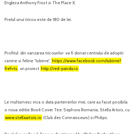
Engleza Anthony Frost si The Place X.
Pretul unui tricou este de 180 de lei.
Profitul din vanzarea tricourilor va fi donat centrului de adoptii
canine si feline “Iubirrre”,
https://www.facebook.com/Iubirrre?
fref=ts
, un proiect
http://red-panda.ro
.
Le multumesc inca o data partenerilor mei, care au facut posibila
o noua editie Book Cover Tee: Sephora Romania, Stella Artois, cu
www.stellaartois.ro
(Club des Connaisseurs) si Philips.