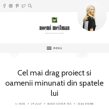
MENU
Cel mai drag proiect si
oamenii minunati din spatele
lui
NOE
29 JULY
BOOK COVER TEE
3326 VIEWS
by