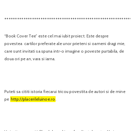
***********************************************************
“Book Cover Tee” este cel mai iubit proiect. Este despre
povestea cartilor preferate ale unor prieteni si oameni dragi mie,
care sunt invitati sa spuna intr-o imagine o poveste purtabila, de
doua ori pe an, vara si iarna.
Puteti sa cititi istoria fiecarui tricou povestita de autori si de mine
pe
http://placerileluinoe.ro
.