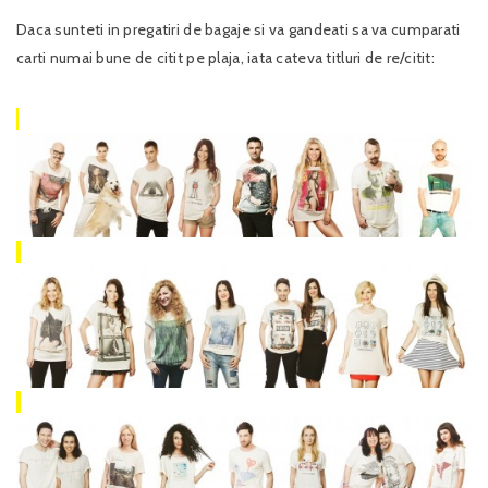
Daca sunteti in pregatiri de bagaje si va gandeati sa va cumparati
carti numai bune de citit pe plaja, iata cateva titluri de re/citit: