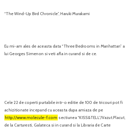
“The Wind-Up Bird Chronicle”, Haruki Murakami
Eu mi-am ales de aceasta data “Three Bedrooms in Manhattan” a
lui Georges Simenon si veti afla in curand si de ce.
Cele 22 de coperti purtabile intr-o editie de 100 de tricouri pot fi
achizitionate incepand cu aceasta dupa amiaza de pe
http://www.molecule-f.com
sectiunea “KISS&TELL”/Vazut.Placut,
de la Carturesti, Galateca si in curand si la Libraria de Carte