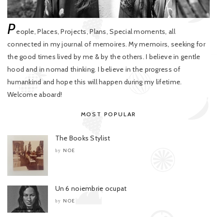
P
eople, Places, Projects, Plans, Special moments, all
connected in my journal of memoires. My memoirs, seeking for
the good times lived by me & by the others. I believe in gentle
hood and in nomad thinking. I believe in the progress of
humankind and hope this will happen during my lifetime.
Welcome aboard!
MOST POPULAR
The Books Stylist
NOE
by
Un 6 noiembrie ocupat
NOE
by