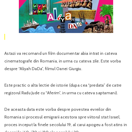
Astazi va recomand un film documentar abia intrat in cateva
cinematografe din Romania, in urma cu cateva zile. Este vorba
despre “Aliyah DaDa”, filmul Oanei Giurgiu.
Este practic o alta lectie de istorie (dupa cea “predata” de catre
regizorul Radu Jude cu “Aferim”, in urma cu cateva saptamani).
De aceasta data este vorba despre povestea evreilor din
Romania si procesul emigrarii acestora spre viitorul stat Israel,
proces inceput la finele secolului 19, al carui apogeu a fost atins in