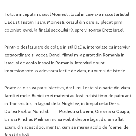
Totul a inceput in orasul Moinesti, locul in care s-a nascut artistul
Dadaist Tristan Tsara. Moinesti, orasul din care au plecat primii
colonisti evrei, la finalul secolului 19, spre viitoarea Eretz Israel.
Printr-o desfasurare de colaje in stil DaDa, intercalate cu interviuri
extraordinare si vocea Oanei, filmul m-a purtat din Romania in
Israel si de acolo inapoi in Romania. Interviurile sunt
impresionante, o adevarata lectie de viata, nu numai de istorie.
Poate ca o sa va par subiectiva, dar filmul este si o parte din viata
familiei mele. Bunicii mei materni au fost inchisi timp de patru ani
in Transnistria, in lagarul de la Moghilev, in timpul celui De-al
Doilea Razboi Mondial. Modesti si boemi, Omama si Opapa,
Erna si Pinchas Meilman nu au vorbit despre lagar, dar am aflat
acum, din acest documentar, cum se murea acolo de foame, de
frig si de boli.