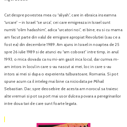
Cat despre povestea mea cu “aliyah”, care in ebraica inseamna
“urcare” – in Israel “se urca”, cei care emigreaza in Israel sunt
numiti “olim hadashim”, adica “urcatori noi”, ei bine, eu si cu mama
am facut parte din valul de emigrare apropiat Revolutiei (sau ce a
fost ea) din decembrie 1989. Am ajuns in Israel in noaptea de 25
spre 26 iulie 1989 si de atunci eu “am coborat” intre timp, in anul
1993, o mica dovada ca nu mi-am gasit inca locul, dar cumva m-
am intors in locul in care s-au nascut ai mei, loc in care s-au
intors ai mei si dupa o experienta tulburatoare, Romania. Si pot
spune acum ca il inteleg mai bine ca niciodata pe Mihail
Sebastian. Dar, spre deosebire de acesta am norocul sa traiesc
alte vremuri si pot sa port mai usor dulcea povara a peregrinarilor
intre doua tari de care sunt foarte legata.