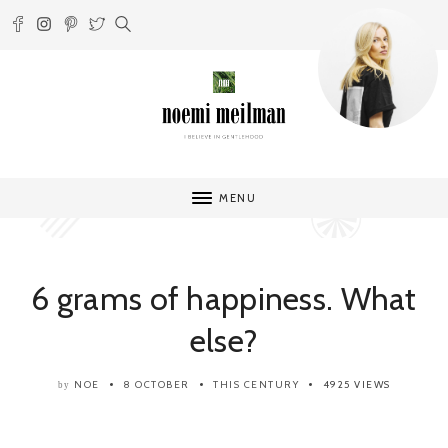
MENU
6 grams of happiness. What
else?
NOE
8 OCTOBER
THIS CENTURY
4925 VIEWS
by