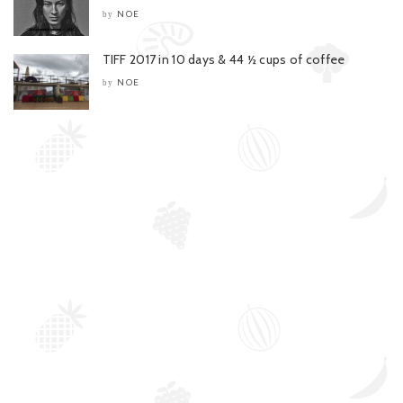
NOE
by
TIFF 2017 in 10 days & 44 ½ cups of coffee
NOE
by