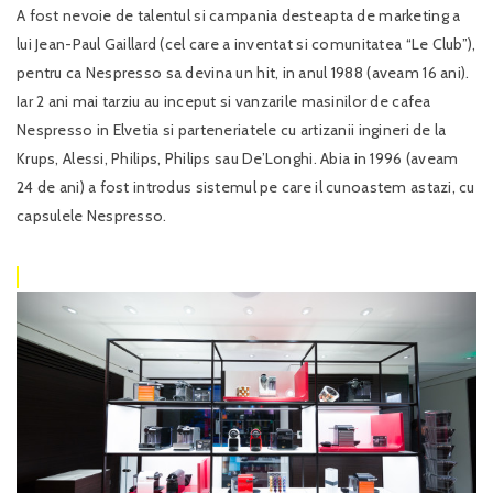
A fost nevoie de talentul si campania desteapta de marketing a
lui Jean-Paul Gaillard (cel care a inventat si comunitatea “Le Club”),
pentru ca Nespresso sa devina un hit, in anul 1988 (aveam 16 ani).
Iar 2 ani mai tarziu au inceput si vanzarile masinilor de cafea
Nespresso in Elvetia si parteneriatele cu artizanii ingineri de la
Krups, Alessi, Philips, Philips sau De’Longhi. Abia in 1996 (aveam
24 de ani) a fost introdus sistemul pe care il cunoastem astazi, cu
capsulele Nespresso.