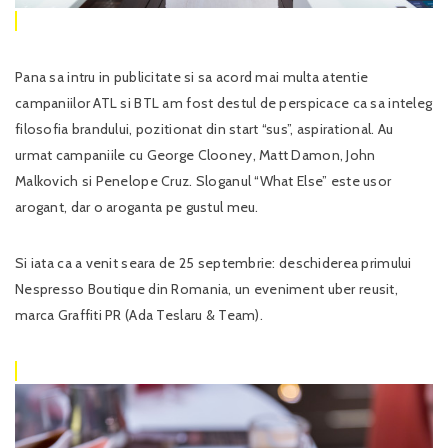
Pana sa intru in publicitate si sa acord mai multa atentie
campaniilor ATL si BTL am fost destul de perspicace ca sa inteleg
filosofia brandului, pozitionat din start “sus”, aspirational. Au
urmat campaniile cu George Clooney, Matt Damon, John
Malkovich si Penelope Cruz. Sloganul “What Else” este usor
arogant, dar o aroganta pe gustul meu.
Si iata ca a venit seara de 25 septembrie: deschiderea primului
Nespresso Boutique din Romania, un eveniment uber reusit,
marca Graffiti PR (Ada Teslaru & Team).