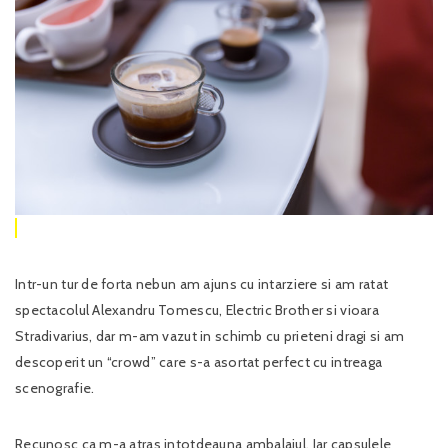
Intr-un tur de forta nebun am ajuns cu intarziere si am ratat
spectacolul Alexandru Tomescu, Electric Brother si vioara
Stradivarius, dar m-am vazut in schimb cu prieteni dragi si am
descoperit un “crowd” care s-a asortat perfect cu intreaga
scenografie.
Recunosc ca m-a atras intotdeauna ambalajul. Iar capsulele