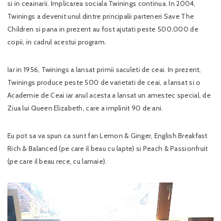
si in ceainarii. Implicarea sociala Twinings continua. In 2004,
Twinings a devenit unul dintre principalii parteneri Save The
Children si pana in prezent au fost ajutati peste 500,000 de
copii, in cadrul acestui program.
Iar in 1956, Twinings a lansat primii saculeti de ceai. In prezent,
Twinings produce peste 500 de varietati de ceai, a lansat si o
Academie de Ceai iar anul acesta a lansat un amestec special, de
Ziua lui Queen Elizabeth, care a implinit 90 de ani.
Eu pot sa va spun ca sunt fan Lemon & Ginger, English Breakfast
Rich & Balanced (pe care il beau cu lapte) si Peach & Passionfruit
(pe care il beau rece, cu lamaie).