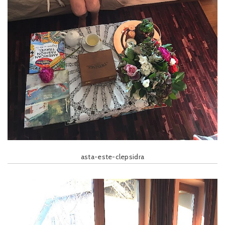
asta-este-clepsidra