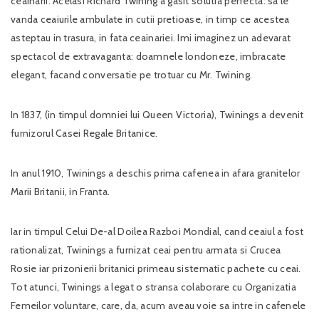
ceainarii. Acelasi Richard Twining a gasit solutia perfecta: sa le
vanda ceaiurile ambulate in cutii pretioase, in timp ce acestea
asteptau in trasura, in fata ceainariei. Imi imaginez un adevarat
spectacol de extravaganta: doamnele londoneze, imbracate
elegant, facand conversatie pe trotuar cu Mr. Twining.
In 1837, (in timpul domniei lui Queen Victoria), Twinings a devenit
furnizorul Casei Regale Britanice.
In anul 1910, Twinings a deschis prima cafenea in afara granitelor
Marii Britanii, in Franta.
Iar in timpul Celui De-al Doilea Razboi Mondial, cand ceaiul a fost
rationalizat, Twinings a furnizat ceai pentru armata si Crucea
Rosie iar prizonierii britanici primeau sistematic pachete cu ceai.
Tot atunci, Twinings a legat o stransa colaborare cu Organizatia
Femeilor voluntare, care, da, acum aveau voie sa intre in cafenele