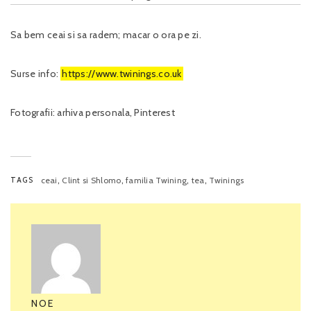
Sa bem ceai si sa radem; macar o ora pe zi.
Surse info:
https://www.twinings.co.uk
Fotografii: arhiva personala, Pinterest
,
,
,
,
TAGS
ceai
Clint si Shlomo
familia Twining
tea
Twinings
NOE