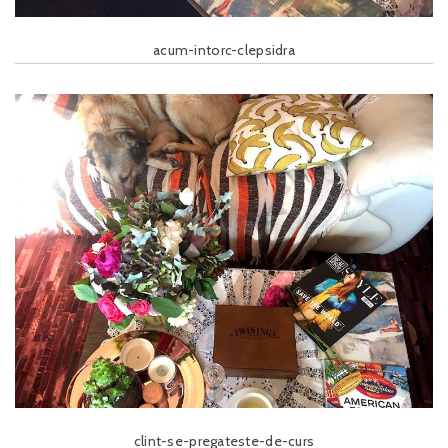
acum-intorc-clepsidra
clint-se-pregateste-de-curs