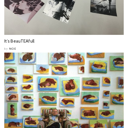
It’s BeauTEAfull
NOE
by