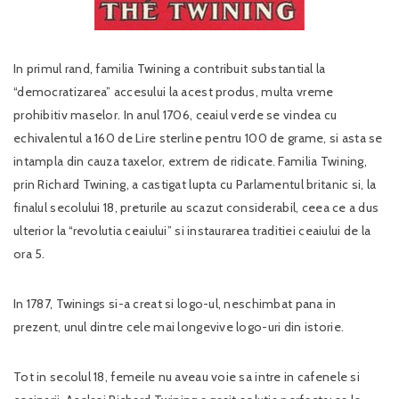
In primul rand, familia Twining a contribuit substantial la
“democratizarea” accesului la acest produs, multa vreme
prohibitiv maselor. In anul 1706, ceaiul verde se vindea cu
echivalentul a 160 de Lire sterline pentru 100 de grame, si asta se
intampla din cauza taxelor, extrem de ridicate. Familia Twining,
prin Richard Twining, a castigat lupta cu Parlamentul britanic si, la
finalul secolului 18, preturile au scazut considerabil, ceea ce a dus
ulterior la “revolutia ceaiului” si instaurarea traditiei ceaiului de la
ora 5.
In 1787, Twinings si-a creat si logo-ul, neschimbat pana in
prezent, unul dintre cele mai longevive logo-uri din istorie.
Tot in secolul 18, femeile nu aveau voie sa intre in cafenele si