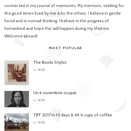
connected in my journal of memoires. My memoirs, seeking for
the good times lived by me & by the others. I believe in gentle
hood and in nomad thinking. I believe in the progress of
humankind and hope this will happen during my lifetime.
Welcome aboard!
MOST POPULAR
The Books Stylist
NOE
by
Un 6 noiembrie ocupat
NOE
by
TIFF 2017 in 10 days & 44 ½ cups of coffee
NOE
by