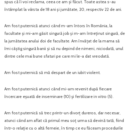
spus că îi voi reclama, ceea ce am și făcut. Toate astea s-au
întâmplat la vârsta de 18 ani și jumătate, 20, respectiv 22 de ani.
Am fost puternică atunci când m-am întors în România, la
facultate și mi-am găsit singură job și m-am întreținut singură, de
la jumătatea anului doi de facultate. Am învățat de la mama să
îmi câștig singură banii și să nu depind de nimeni, niciodată, unul
dintre cele mai bune sfaturi pe care mi le-a dat vreodată.
Am fost puternică să mă despart de un iubit violent.
Am fost puternică atunci când mi-am revenit după fiecare
încercare eșuată de inseminare (10) și fertilizare in vitro (5).
Am fost puternică să trec printr-un divorț dureros, dar necesar,
atunci când am aflat că primul meu soț urma să devină tată, fiind
într-o relație cu o altă femeie, în timp ce eu făceam procedurile