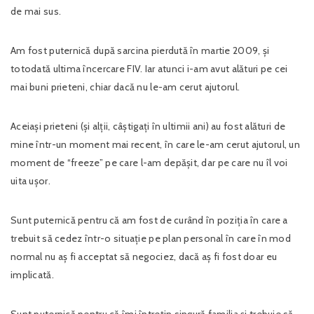
de mai sus.
Am fost puternică după sarcina pierdută în martie 2009, și
totodată ultima încercare FIV. Iar atunci i-am avut alături pe cei
mai buni prieteni, chiar dacă nu le-am cerut ajutorul.
Aceiași prieteni (și alții, câștigați în ultimii ani) au fost alături de
mine într-un moment mai recent, în care le-am cerut ajutorul, un
moment de “freeze” pe care l-am depășit, dar pe care nu îl voi
uita ușor.
Sunt puternică pentru că am fost de curând în poziția în care a
trebuit să cedez într-o situație pe plan personal în care în mod
normal nu aș fi acceptat să negociez, dacă aș fi fost doar eu
implicată.
Sunt puternică pentru că îmi întrețin singură familia și trebuie să