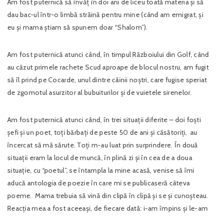
Am fost puternică să învăț în doi ani de liceu toată materia și să
dau bac-ul într-o limbă străină pentru mine (când am emigrat, și
eu și mama știam să spunem doar “Shalom”).
Am fost puternică atunci când, în timpul Războiului din Golf, când
au căzut primele rachete Scud aproape de blocul nostru, am fugit
să îl prind pe Cocarde, unul dintre câinii noștri, care fugise speriat
de zgomotul asurzitor al bubuiturilor și de vuietele sirenelor.
Am fost puternică atunci când, în trei situații diferite – doi foști
șefi și un poet, toți bărbați de peste 50 de ani și căsătoriți, au
încercat să mă sărute. Toți m-au luat prin surprindere. În două
situații eram la locul de muncă, în plină zi și în cea de a doua
situație, cu “poetul”, se întampla la mine acasă, venise să îmi
aducă antologia de poezie în care mi se publicaseră câteva
poeme. Mama trebuia să vină din clipă în clipă și se și cunoșteau.
Reacția mea a fost aceeași, de fiecare dată: i-am împins și le-am