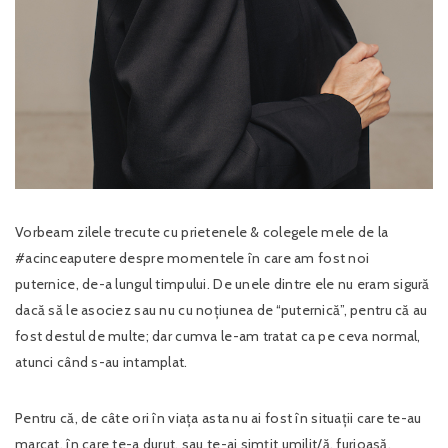
Vorbeam zilele trecute cu prietenele & colegele mele de la
#acinceaputere despre momentele în care am fost noi
puternice, de-a lungul timpului. De unele dintre ele nu eram sigură
dacă să le asociez sau nu cu noțiunea de “puternică”, pentru că au
fost destul de multe; dar cumva le-am tratat ca pe ceva normal,
atunci când s-au intamplat.
Pentru că, de câte ori în viața asta nu ai fost în situații care te-au
marcat, în care te-a durut, sau te-ai simțit umilit/ă, furioasă,