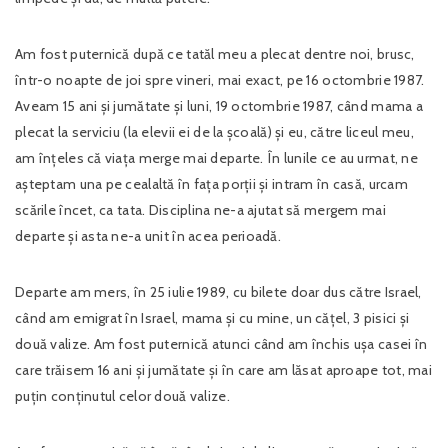
Am fost puternică după ce tatăl meu a plecat dentre noi, brusc,
într-o noapte de joi spre vineri, mai exact, pe 16 octombrie 1987.
Aveam 15 ani și jumătate și luni, 19 octombrie 1987, când mama a
plecat la serviciu (la elevii ei de la școală) și eu, către liceul meu,
am înțeles că viața merge mai departe. În lunile ce au urmat, ne
așteptam una pe cealaltă în fața porții și intram în casă, urcam
scările încet, ca tata. Disciplina ne-a ajutat să mergem mai
departe și asta ne-a unit în acea perioadă.
Departe am mers, în 25 iulie 1989, cu bilete doar dus către Israel,
când am emigrat în Israel, mama și cu mine, un cățel, 3 pisici și
două valize. Am fost puternică atunci când am închis ușa casei în
care trăisem 16 ani și jumătate și în care am lăsat aproape tot, mai
puțin conținutul celor două valize.