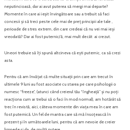
neputincioasă, dar ai avut puterea să mergi mai departe?
Momente în care ai ieșit învingătoare sau a trebuit să faci
concesii și să treci peste cele mai de preț principii ale tale ,
perioade de stres extrem, din care credeai că nu vei mai ieși
vreodată? Dar ai fost puternic/ă, mai mult decât ai crezut.
Uneori trebuie să îți spună altcineva că ești puternic, ca să crezi
asta.
Pentru că am învățat că multe situații prin care am trecut în
ultimele 9 luni au fost asociate cu starea pe care psihologii o
numesc “freeze”, (atunci când creierul tău “îngheață” și nu poți
reacționa cum ar trebui să o faci în mod normal), am hotărât să
trec în revistă, aici, câteva momente din viața mea în care am
fost puternică. Un fel de mantra care să mă însoțească în
prezent și în următoarele luni, pentru că am nevoie de creier
limpede și da, de multă putere.