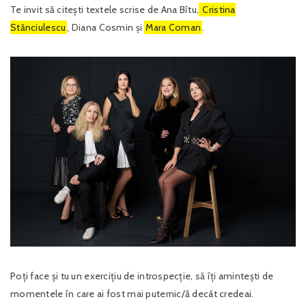
Te invit să citești textele scrise de Ana Bîtu,
Cristina
Stănciulescu
, Diana Cosmin și
Mara Coman
.
Poți face și tu un exercițiu de introspecție, să îți amintești de
momentele în care ai fost mai puternic/ă decât credeai.