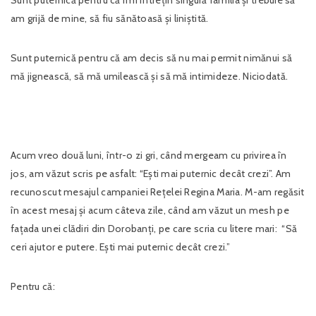
am grijă de mine, să fiu sănătoasă și liniștită.
Sunt puternică pentru că am decis să nu mai permit nimănui să
mă jignească, să mă umilească și să mă intimideze. Niciodată.
Acum vreo două luni, într-o zi gri, când mergeam cu privirea în
jos, am văzut scris pe asfalt: “Ești mai puternic decât crezi”. Am
recunoscut mesajul campaniei Rețelei Regina Maria. M-am regăsit
în acest mesaj și acum câteva zile, când am văzut un mesh pe
fațada unei clădiri din Dorobanți, pe care scria cu litere mari: “Să
ceri ajutor e putere. Ești mai puternic decât crezi.”
Pentru că: