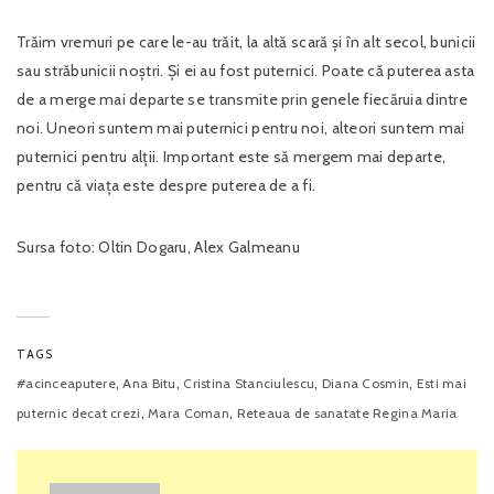
Trăim vremuri pe care le-au trăit, la altă scară și în alt secol, bunicii
sau străbunicii noștri. Și ei au fost puternici. Poate că puterea asta
de a merge mai departe se transmite prin genele fiecăruia dintre
noi. Uneori suntem mai puternici pentru noi, alteori suntem mai
puternici pentru alții. Important este să mergem mai departe,
pentru că viața este despre puterea de a fi.
Sursa foto: Oltin Dogaru, Alex Galmeanu
TAGS
,
,
,
,
#acinceaputere
Ana Bitu
Cristina Stanciulescu
Diana Cosmin
Esti mai
,
,
puternic decat crezi
Mara Coman
Reteaua de sanatate Regina Maria