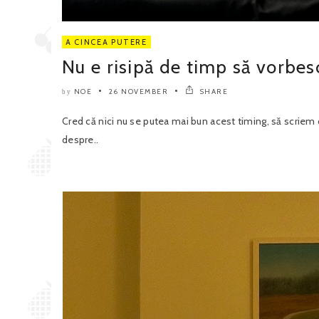
A CINCEA PUTERE
Nu e risipă de timp să vorbes
NOE
26 NOVEMBER
SHARE
by
Cred că nici nu se putea mai bun acest timing, să scriem d
despre..