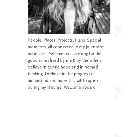
People, Places, Projects, Plans, Special
moments, all connected in my journal of
memoires. My memoirs, seeking for the
good times lived by me & by the others. I
believe in gentle hood and in nomad
thinking. I believe in the progress of
humankind and hope this will happen
during my lifetime. Welcome aboard!