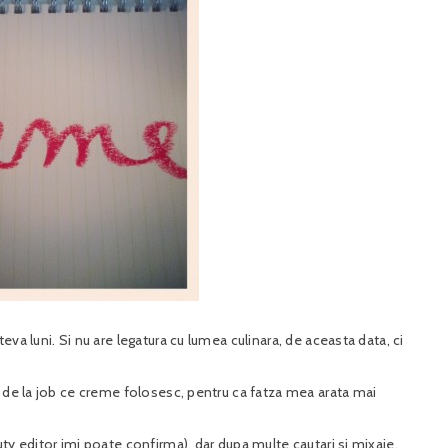
va luni. Si nu are legatura cu lumea culinara, de aceasta data, ci
i de la job ce creme folosesc, pentru ca fatza mea arata mai
ty editor imi poate confirma), dar dupa multe cautari si mixaje,