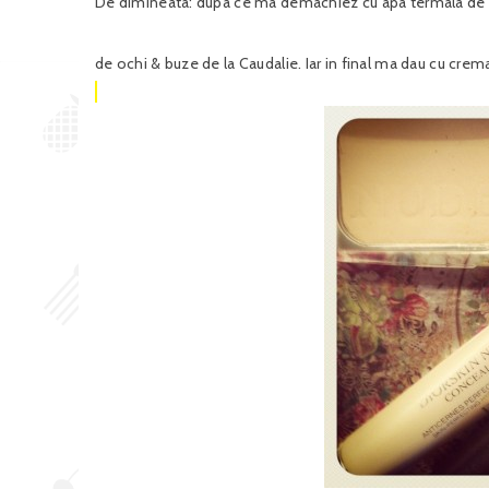
De dimineata: dupa ce ma demachiez cu apa termala de la
de ochi & buze de la Caudalie. Iar in final ma dau cu crema