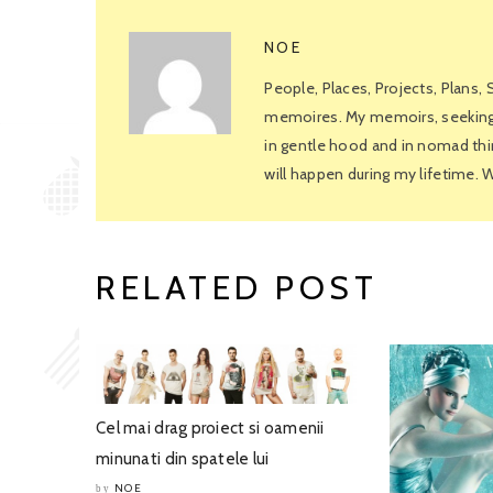
NOE
People, Places, Projects, Plans,
memoires. My memoirs, seeking f
in gentle hood and in nomad thin
will happen during my lifetime.
RELATED POST
Cel mai drag proiect si oamenii
minunati din spatele lui
NOE
by