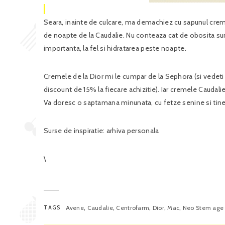
Seara, inainte de culcare, ma demachiez cu sapunul crema
de noapte de la Caudalie. Nu conteaza cat de obosita s
importanta, la fel si hidratarea peste noapte.
Cremele de la Dior mi le cumpar de la Sephora (si vedeti 
discount de 15% la fiecare achizitie). Iar cremele Cauda
Va doresc o saptamana minunata, cu fetze senine si tine
Surse de inspiratie: arhiva personala
\
,
,
,
,
,
TAGS
Avene
Caudalie
Centrofarm
Dior
Mac
Neo Stem age 