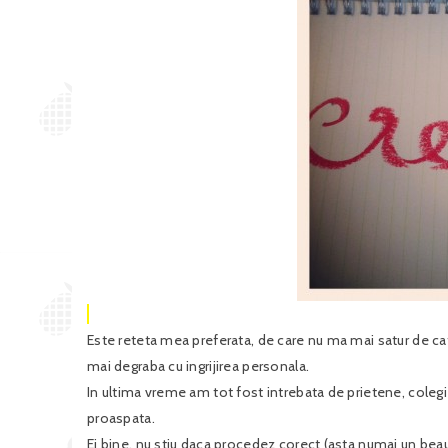
Este reteta mea preferata, de care nu ma mai satur de cate
mai degraba cu ingrijirea personala.
In ultima vreme am tot fost intrebata de prietene, coleg
proaspata.
Ei bine, nu stiu daca procedez corect (asta numai un beau