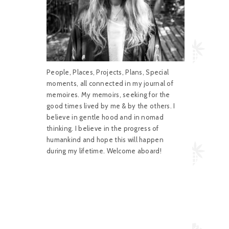
People, Places, Projects, Plans, Special
moments, all connected in my journal of
memoires. My memoirs, seeking for the
good times lived by me & by the others. I
believe in gentle hood and in nomad
thinking. I believe in the progress of
humankind and hope this will happen
during my lifetime. Welcome aboard!