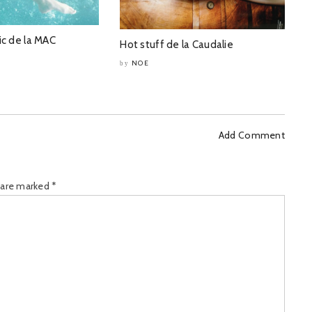
ic de la MAC
Hot stuff de la Caudalie
NOE
by
Add Comment
s are marked
*