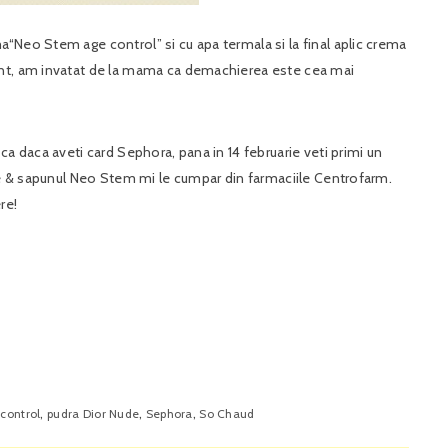
“Neo Stem age control” si cu apa termala si la final aplic crema
unt, am invatat de la mama ca demachierea este cea mai
ca daca aveti card Sephora, pana in 14 februarie veti primi un
lie & sapunul Neo Stem mi le cumpar din farmaciile Centrofarm.
re!
,
,
,
control
pudra Dior Nude
Sephora
So Chaud