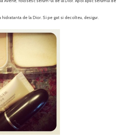
 Avene, folosesc serum-ul de la Dior. Apoi aplic serumul de
 hidratanta de la Dior. Si pe gat si decolteu, desigur.