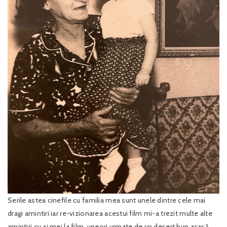
Serile astea cinefile cu familia mea sunt unele dintre cele mai
dragi amintiri iar re-vizionarea acestui film mi-a trezit multe alte
amintiri cu ai mei la film, uneori urmate de un desert bun acasă,