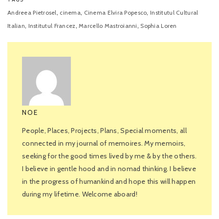
,
,
,
Andreea Pietrosel
cinema
Cinema Elvira Popesco
Institutul Cultural
,
,
,
Italian
Institutul Francez
Marcello Mastroianni
Sophia Loren
NOE
People, Places, Projects, Plans, Special moments, all
connected in my journal of memoires. My memoirs,
seeking for the good times lived by me & by the others.
I believe in gentle hood and in nomad thinking. I believe
in the progress of humankind and hope this will happen
during my lifetime. Welcome aboard!