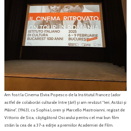
Am fost la Cinema Elvira Popesco de la Institutul Francez (ador
astfel de colaborări culturale între țări!) și am revăzut “Ieri, Astăzi și
Mâine”, (1963), cu Sophia Loren și Marcello Mastroianni, regizat de
Vittorio de Sica, câștigătorul Oscarului pentru cel mai bun film
străin la cea de a 37-a ediție a premiilor Academiei de Film.