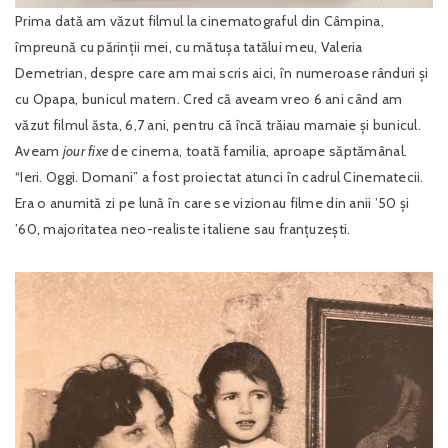
Prima dată am văzut filmul la cinematograful din Câmpina,
împreună cu părinții mei, cu mătușa tatălui meu, Valeria
Demetrian, despre care am mai scris aici, în numeroase rânduri și
cu Opapa, bunicul matern. Cred că aveam vreo 6 ani când am
văzut filmul ăsta, 6,7 ani, pentru că încă trăiau mamaie și bunicul.
Aveam
jour fixe
de cinema, toată familia, aproape săptămânal.
“Ieri. Oggi. Domani” a fost proiectat atunci în cadrul Cinematecii.
Era o anumită zi pe lună în care se vizionau filme din anii ’50 și
’60, majoritatea neo-realiste italiene sau franțuzești.