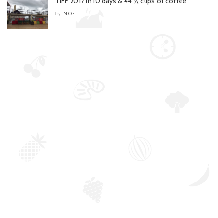
TIFF 2017 in 10 days & 44 ½ cups of coffee
NOE
by