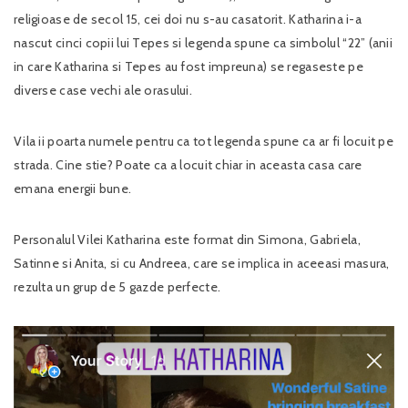
religioase de secol 15, cei doi nu s-au casatorit. Katharina i-a
nascut cinci copii lui Tepes si legenda spune ca simbolul “22” (anii
in care Katharina si Tepes au fost impreuna) se regaseste pe
diverse case vechi ale orasului.
Vila ii poarta numele pentru ca tot legenda spune ca ar fi locuit pe
strada. Cine stie? Poate ca a locuit chiar in aceasta casa care
emana energii bune.
Personalul Vilei Katharina este format din Simona, Gabriela,
Satinne si Anita, si cu Andreea, care se implica in aceeasi masura,
rezulta un grup de 5 gazde perfecte.