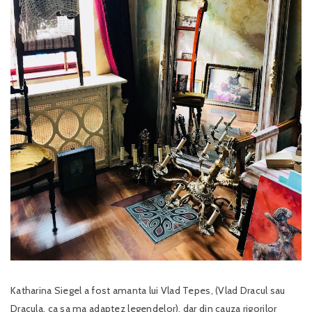
Katharina Siegel a fost amanta lui Vlad Tepes, (Vlad Dracul sau
Dracula, ca sa ma adaptez legendelor), dar din cauza rigorilor