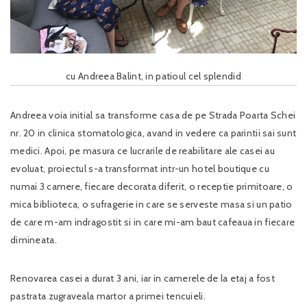
cu Andreea Balint, in patioul cel splendid
Andreea voia initial sa transforme casa de pe Strada Poarta Schei
nr. 20 in clinica stomatologica, avand in vedere ca parintii sai sunt
medici. Apoi, pe masura ce lucrarile de reabilitare ale casei au
evoluat, proiectul s-a transformat intr-un hotel boutique cu
numai 3 camere, fiecare decorata diferit, o receptie primitoare, o
mica biblioteca, o sufragerie in care se serveste masa si un patio
de care m-am indragostit si in care mi-am baut cafeaua in fiecare
dimineata.
Renovarea casei a durat 3 ani, iar in camerele de la etaj a fost
pastrata zugraveala martor a primei tencuieli.