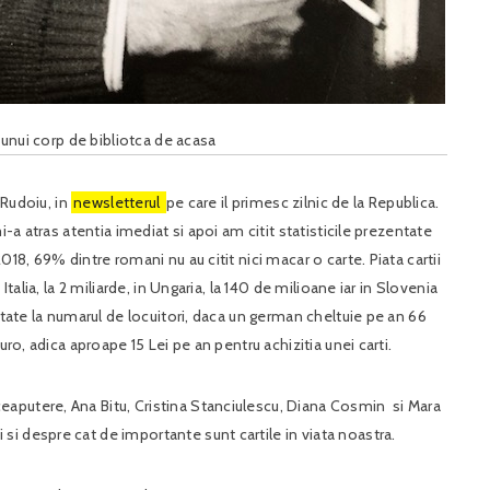
a unui corp de bibliotca de acasa
 Rudoiu, in
newsletterul
pe care il primesc zilnic de la Republica.
i-a atras atentia imediat si apoi am citit statisticile prezentate
18, 69% dintre romani nu au citit nici macar o carte. Piata cartii
talia, la 2 miliarde, in Ungaria, la 140 de milioane iar in Slovenia
rtate la numarul de locuitori, daca un german cheltuie pe an 66
uro, adica aproape 15 Lei pe an pentru achizitia unei carti.
aputere, Ana Bitu, Cristina Stanciulescu, Diana Cosmin si Mara
i despre cat de importante sunt cartile in viata noastra.