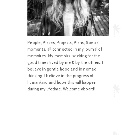
People, Places, Projects, Plans, Special
moments, all connected in my journal of
memoires. My memoirs, seeking for the
good times lived by me & by the others. I
believe in gentle hood and in nomad
thinking. I believe in the progress of
humankind and hope this will happen
during my lifetime. Welcome aboard!