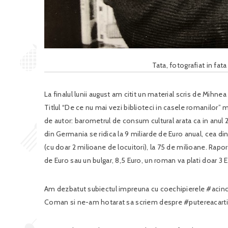
Tata, fotografiat in fat
La finalul lunii august am citit un material scris de Mihnea
Titlul “De ce nu mai vezi biblioteci in casele romanilor” m
de autor: barometrul de consum cultural arata ca in anul 20
din Germania se ridica la 9 miliarde de Euro anual, cea din I
(cu doar 2 milioane de locuitori), la 75 de milioane. Rapo
de Euro sau un bulgar, 8,5 Euro, un roman va plati doar 3 E
Am dezbatut subiectul impreuna cu coechipierele #acince
Coman si ne-am hotarat sa scriem despre #putereacartii s