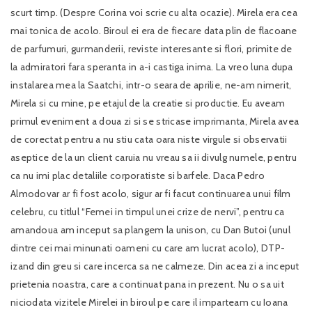
scurt timp. (Despre Corina voi scrie cu alta ocazie). Mirela era cea
mai tonica de acolo. Biroul ei era de fiecare data plin de flacoane
de parfumuri, gurmanderii, reviste interesante si flori, primite de
la admiratori fara speranta in a-i castiga inima. La vreo luna dupa
instalarea mea la Saatchi, intr-o seara de aprilie, ne-am nimerit,
Mirela si cu mine, pe etajul de la creatie si productie. Eu aveam
primul eveniment a doua zi si se stricase imprimanta, Mirela avea
de corectat pentru a nu stiu cata oara niste virgule si observatii
aseptice de la un client caruia nu vreau sa ii divulg numele, pentru
ca nu imi plac detaliile corporatiste si barfele. Daca Pedro
Almodovar ar fi fost acolo, sigur ar fi facut continuarea unui film
celebru, cu titlul “Femei in timpul unei crize de nervi”, pentru ca
amandoua am inceput sa plangem la unison, cu Dan Butoi (unul
dintre cei mai minunati oameni cu care am lucrat acolo), DTP-
izand din greu si care incerca sa ne calmeze. Din acea zi a inceput
prietenia noastra, care a continuat pana in prezent. Nu o sa uit
niciodata vizitele Mirelei in biroul pe care il imparteam cu Ioana