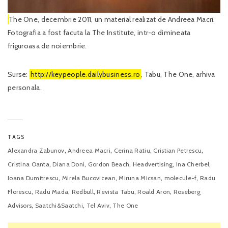
The One, decembrie 2011, un material realizat de Andreea Macri.
Fotografia a fost facuta la The Institute, intr-o dimineata
friguroasa de noiembrie.
Surse:
http://keypeople.dailybusiness.ro
, Tabu, The One, arhiva
personala.
TAGS
,
,
,
,
Alexandra Zabunov
Andreea Macri
Cerina Ratiu
Cristian Petrescu
,
,
,
,
,
Cristina Oanta
Diana Doni
Gordon Beach
Headvertising
Ina Cherbel
,
,
,
,
Ioana Dumitrescu
Mirela Bucovicean
Miruna Micsan
molecule-f
Radu
,
,
,
,
,
Florescu
Radu Mada
Redbull
Revista Tabu
Roald Aron
Roseberg
,
,
,
Advisors
Saatchi&Saatchi
Tel Aviv
The One