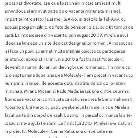
proaspat divortate, asa ca a fost un an in care am iesit mult
amandoua si am avut parte de o vacanta minunata in Israel,
impartita intre statul la ai mei, la Akko, si trei zile la Tel-Aviv, cu
acelasi program zilnic, de fete de pension: plaja, cu citit tomuri de
carti. La intoarcerea din vacanta, prin august 2009, Mirela a avut
ideea sa lanseze un site dedicat designerilor romani. A inceput sa
isi faca un plan, au urmat multe intalniri placute cu participarea
prietenilor apropiati iar in iunie 2010 a fost lansat Molecule-F,
devenit in numai doi ani un darling brand romanesc. Tin mine ca
la o saptamana dupa lansarea Molecule-F am plecat in vacanta cu
numarul 2 in Israel, de aceasta data insotite de alti doi prieteni
minunati, Miruna Micsan si Radu Mada; iarasi, una dintre cele mai
frumoase vacante, continuata cu actiunea mea la Sanomahearst,
“Cosmo Bikini Party, cu patru weekenduri la mare in care Mirela a
facut parte din corpul de asalt Cosmo, in paralel cu munca la site-
ul sau si ne-a ajutat enorm. La finalul lui 2010, Mirelei i s-a alaturat
in proiectul Molecule-F Cerina Ratiu, una dintre cele mai