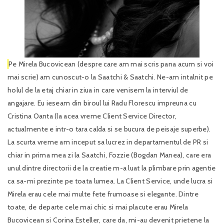
Pe Mirela Bucovicean (despre care am mai scris pana acum si voi
mai scrie) am cunoscut-o la Saatchi & Saatchi. Ne-am intalnit pe
holul de la etaj chiar in ziua in care venisem la interviul de
angajare. Eu ieseam din biroul lui Radu Florescu impreuna cu
Cristina Oanta (la acea vreme Client Service Director,
actualmente e intr-o tara calda si se bucura de peisaje superbe).
La scurta vreme am inceput sa lucrez in departamentul de PR si
chiar in prima mea zi la Saatchi, Fozzie (Bogdan Manea), care era
unul dintre directorii de la creatie m-a luat la plimbare prin agentie
ca sa-mi prezinte pe toata lumea. La Client Service, unde lucra si
Mirela erau cele mai multe fete frumoase si elegante. Dintre
toate, de departe cele mai chic si mai placute erau Mirela
Bucovicean si Corina Esteller, care da, mi-au devenit prietene la