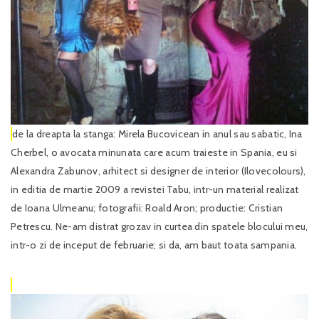
de la dreapta la stanga: Mirela Bucovicean in anul sau sabatic, Ina
Cherbel, o avocata minunata care acum traieste in Spania, eu si
Alexandra Zabunov, arhitect si designer de interior (Ilovecolours),
in editia de martie 2009 a revistei Tabu, intr-un material realizat
de Ioana Ulmeanu; fotografii: Roald Aron; productie: Cristian
Petrescu. Ne-am distrat grozav in curtea din spatele blocului meu,
intr-o zi de inceput de februarie; si da, am baut toata sampania.