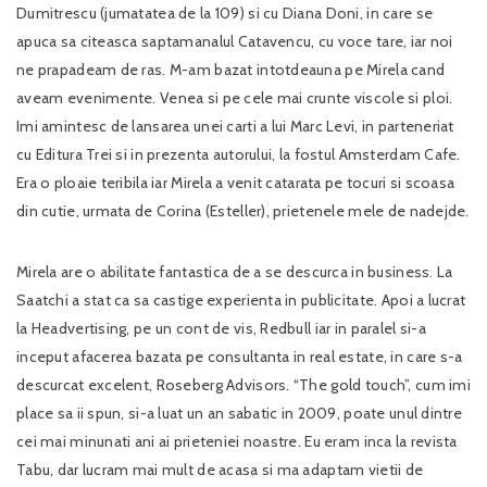
Dumitrescu (jumatatea de la 109) si cu Diana Doni, in care se
apuca sa citeasca saptamanalul Catavencu, cu voce tare, iar noi
ne prapadeam de ras. M-am bazat intotdeauna pe Mirela cand
aveam evenimente. Venea si pe cele mai crunte viscole si ploi.
Imi amintesc de lansarea unei carti a lui Marc Levi, in parteneriat
cu Editura Trei si in prezenta autorului, la fostul Amsterdam Cafe.
Era o ploaie teribila iar Mirela a venit catarata pe tocuri si scoasa
din cutie, urmata de Corina (Esteller), prietenele mele de nadejde.
Mirela are o abilitate fantastica de a se descurca in business. La
Saatchi a stat ca sa castige experienta in publicitate. Apoi a lucrat
la Headvertising, pe un cont de vis, Redbull iar in paralel si-a
inceput afacerea bazata pe consultanta in real estate, in care s-a
descurcat excelent, Roseberg Advisors. “The gold touch”, cum imi
place sa ii spun, si-a luat un an sabatic in 2009, poate unul dintre
cei mai minunati ani ai prieteniei noastre. Eu eram inca la revista
Tabu, dar lucram mai mult de acasa si ma adaptam vietii de