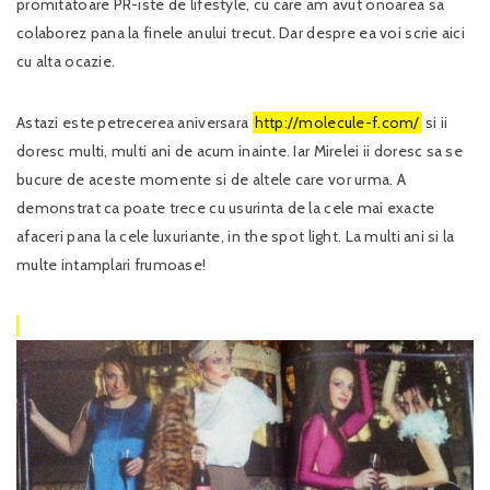
promitatoare PR-iste de lifestyle, cu care am avut onoarea sa
colaborez pana la finele anului trecut. Dar despre ea voi scrie aici
cu alta ocazie.
Astazi este petrecerea aniversara
http://molecule-f.com/
si ii
doresc multi, multi ani de acum inainte. Iar Mirelei ii doresc sa se
bucure de aceste momente si de altele care vor urma. A
demonstrat ca poate trece cu usurinta de la cele mai exacte
afaceri pana la cele luxuriante, in the spot light. La multi ani si la
multe intamplari frumoase!