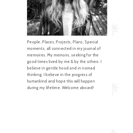
People, Places, Projects, Plans, Special
moments, all connected in my journal of
memoires. My memoirs, seeking for the
good times lived by me & by the others. I
believe in gentle hood and in nomad
thinking. I believe in the progress of
humankind and hope this will happen
during my lifetime. Welcome aboard!