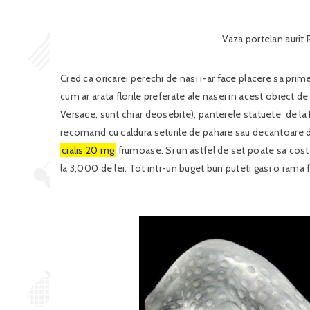
Vaza portelan aurit
Cred ca oricarei perechi de nasi i-ar face placere sa pri
cum ar arata florile preferate ale nasei in acest obiect
Versace, sunt chiar deosebite); panterele statuete de la L
recomand cu caldura seturile de pahare sau decantoare d
cialis 20 mg
frumoase. Si un astfel de set poate sa cost
la 3,000 de lei. Tot intr-un buget bun puteti gasi o rama 