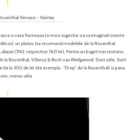
 Rosenthal Versace - Vanitas
measca o vaza frumoasa (o mica sugestie: sa va imaginati inainte
 de décor), un platou (va recomand modelele de la Rosenthal
alique (7142, respective 7621 lei). Pentru un buget mai restrans,
e la Rosenthal, Villeroy & Boch sau Wedgwood. Sunt utile. Sunt
e de la 300 de lei (de exemplu, “Drop” de la Rosenthal) si pana
foto, mereu utila.