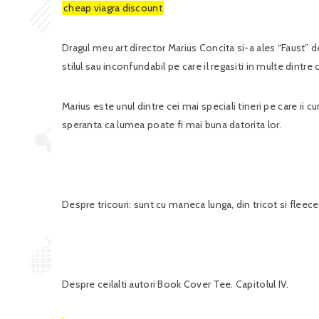
cheap viagra discount
Dragul meu art director Marius Concita si-a ales “Faust” 
stilul sau inconfundabil pe care il regasiti in multe dintre c
Marius este unul dintre cei mai speciali tineri pe care ii c
speranta ca lumea poate fi mai buna datorita lor.
Despre tricouri: sunt cu maneca lunga, din tricot si fleece s
Despre ceilalti autori Book Cover Tee. Capitolul IV.