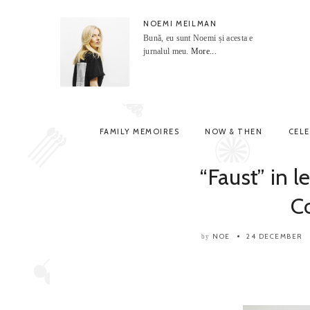
NOEMI MEILMAN
Bună, eu sunt Noemi și acesta e
jurnalul meu.
More...
FAMILY MEMOIRES
NOW & THEN
CEL
“Faust” in l
C
NOE
24 DECEMBER
by