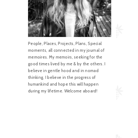
People, Places, Projects, Plans, Special
moments, all connected in my journal of
memoires. My memoirs, seeking for the
good times lived by me & by the others. I
believe in gentle hood and in nomad
thinking. I believe in the progress of
humankind and hope this will happen
during my lifetime. Welcome aboard!