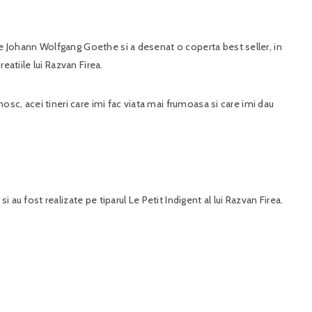
de Johann Wolfgang Goethe si a desenat o coperta best seller, in
reatiile lui Razvan Firea.
unosc, acei tineri care imi fac viata mai frumoasa si care imi dau
i au fost realizate pe tiparul Le Petit Indigent al lui Razvan Firea.